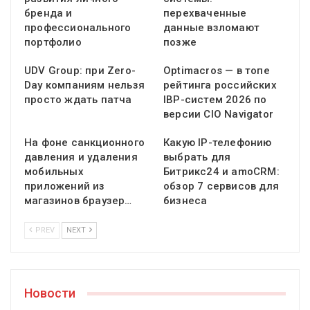
бренда и
перехваченные
профессионального
данные взломают
портфолио
позже
UDV Group: при Zero-
Optimacros — в топе
Day компаниям нельзя
рейтинга российских
просто ждать патча
IBP-систем 2026 по
версии CIO Navigator
На фоне санкционного
Какую IP-телефонию
давления и удаления
выбрать для
мобильных
Битрикс24 и amoCRM:
приложений из
обзор 7 сервисов для
магазинов браузер…
бизнеса
PREV
NEXT
Новости