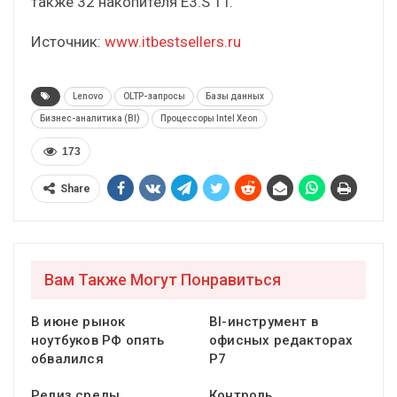
также 32 накопителя E3.S 1T.
Источник:
www.itbestsellers.ru
Lenovo
OLTP-запросы
Базы данных
Бизнес-аналитика (BI)
Процессоры Intel Xeon
173
Share
Вам Также Могут Понравиться
В июне рынок
BI-инструмент в
ноутбуков РФ опять
офисных редакторах
обвалился
Р7
Релиз среды
Контроль