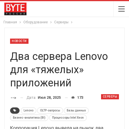
Главная
Оборудование
Серверы
НОВОСТИ
Два сервера Lenovo
для «тяжелых»
приложений
СЕРВЕРЫ
Дата:
Июл 28, 2025
173
-->
Lenovo
OLTP-запросы
Базы данных
Бизнес-аналитика (BI)
Процессоры Intel Xeon
Корпорация Lenovo вывела на рынок два