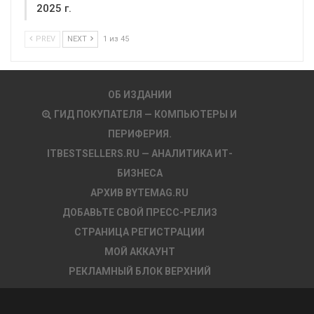
2025 г.
PREV
NEXT
1 из 45
ОБ ИЗДАНИИ
ГИД ПОКУПАТЕЛЯ — КОМПЬЮТЕРЫ И
ПЕРИФЕРИЯ.
ITBESTSELLERS.RU — АНАЛИТИКА ИТ-
БИЗНЕСА
АРХИВ BYTEMAG.RU
ДОБАВЬТЕ СВОЙ ПРЕСС-РЕЛИЗ
СТРАНИЦА РЕГИСТРАЦИИ
МОЙ АККАУНТ
РЕКЛАМНЫЙ БЛОК ВЕРХНИЙ