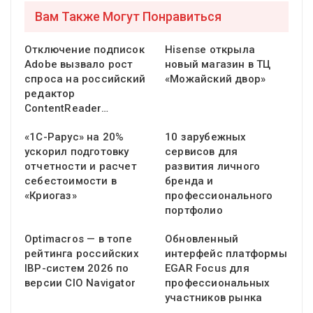
Вам Также Могут Понравиться
Отключение подписок
Hisense открыла
Adobe вызвало рост
новый магазин в ТЦ
спроса на российский
«Можайский двор»
редактор
ContentReader…
«1С-Рарус» на 20%
10 зарубежных
ускорил подготовку
сервисов для
отчетности и расчет
развития личного
себестоимости в
бренда и
«Криогаз»
профессионального
портфолио
Optimacros — в топе
Обновленный
рейтинга российских
интерфейс платформы
IBP-систем 2026 по
EGAR Focus для
версии CIO Navigator
профессиональных
участников рынка