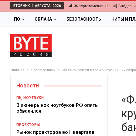
ВТОРНИК, 4 АВГУСТА, 2026
Импортозамещение
Внедрени
ПО
ОБЛАКА
БЕЗОПАСНОСТЬ
ЧИПЫ И П
Главная
Пресс-релизы
«Флант» вошел в топ-15 крупнейших разр
Новости
«Ф
ПК, НОУТБУКИ
В июне рынок ноутбуков РФ опять
кр
обвалился
ОБЛАКА
ба
ПРОЕКТОРЫ
Цифровая экономика 2026.
Рынок проекторов во II квартале –