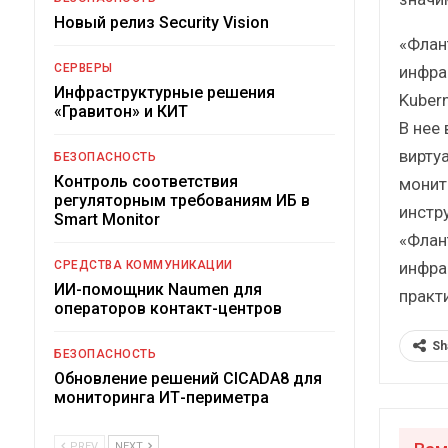
Новый релиз Security Vision
«Флан
СЕРВЕРЫ
инфра
Инфраструктурные решения
Kuber
«Гравитон» и КИТ
В нее
вирту
БЕЗОПАСНОСТЬ
Контроль соответствия
монит
регуляторным требованиям ИБ в
инстр
Smart Monitor
«Флан
инфра
СРЕДСТВА КОММУНИКАЦИИ
ИИ-помощник Naumen для
практ
операторов контакт-центров
Sh
БЕЗОПАСНОСТЬ
Обновление решений CICADA8 для
мониторинга ИТ-периметра
PREV
NEXT