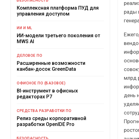
БЕЗОПАСНОСТЬ
реали
Комплексная платформа ПУД для
рады 
управления доступом
генер
ИИ И ML
Ежего
ИИ-модели третьего поколения от
MWS AI
вендо
инфор
ДЕЛОВОЕ ПО
основ
Расширенные возможности
совок
канбан-досок GreenData
млрд 
ОФИСНОЕ ПО (БАЗОВОЕ)
инфор
BI-инструмент в офисных
день 
редакторах Р7
уделя
СРЕДСТВА РАЗРАБОТКИ ПО
сотру
Релиз среды корпоративной
Прогн
разработки OpenIDE Pro
росто
значи
БЕЗОПАСНОСТЬ