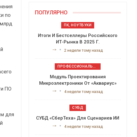
нения
ПОПУЛЯРНО
ки по
 млрд
ПК, НОУТБУКИ
Итоги И Бестселлеры Российского
ИТ-Рынка В 2025 Г.
ой
-->
2 недели тому назад
ПРОФЕССИОНАЛЬНОЕ ПРИКЛАДНОЕ ПО
всего
Модуль Проектирования
Микроэлектроники От «Аквариус»
ти ПО
-->
4 недели тому назад
СУБД
им для
СУБД «СберТеха» Для Сценариев ИИ
й
-->
4 недели тому назад