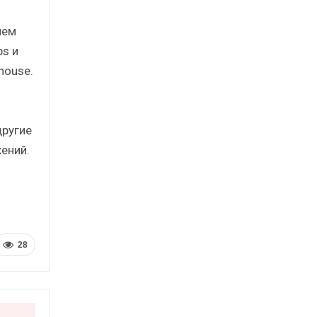
ием
s и
house.
другие
ений.
28