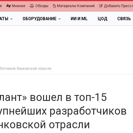
я
Мнения
Обзоры
Материалы Компаний
Добавить Пресс-
ЛАТЫ
ОБОРУДОВАНИЕ
ИИ И ML
ЦОД
СВЯЗЬ
аботчиков банковской отрасли
лант» вошел в топ-15
упнейших разработчиков
нковской отрасли
ПК, НОУТБУКИ
И