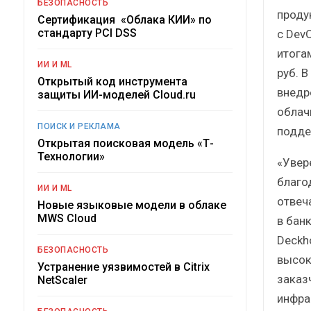
БЕЗОПАСНОСТЬ
проду
Сертификация «Облака КИИ» по
стандарту PCI DSS
с Dev
итога
ИИ И ML
руб. В
Открытый код инструмента
внедр
защиты ИИ-моделей Cloud.ru
облач
ПОИСК И РЕКЛАМА
подде
Открытая поисковая модель «Т-
Технологии»
«Увер
благо
ИИ И ML
отвеч
Новые языковые модели в облаке
MWS Cloud
в бан
Deckh
БЕЗОПАСНОСТЬ
высок
Устранение уязвимостей в Citrix
заказ
NetScaler
инфра