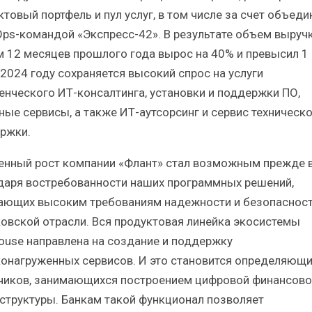
ктовый портфель и пул услуг, в том числе за счет объеди
Ops-командой «Экспресс-42». В результате объем выруч
м 12 месяцев прошлого года вырос на 40% и превысил 1
 2024 году сохраняется высокий спрос на услуги
енческого ИТ-консалтинга, установки и поддержки ПО,
ные сервисы, а также ИТ-аутсорсинг и сервис техническ
ржки.
енный рост компании «Флант» стал возможным прежде 
даря востребованности наших программных решений,
ающих высоким требованиям надежности и безопаснос
ковской отрасли. Вся продуктовая линейка экосистемы
ouse направлена на создание и поддержку
онагруженных сервисов. И это становится определяющ
чиков, занимающихся построением цифровой финансово
структуры. Банкам такой функционал позволяет