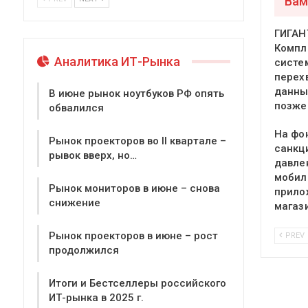
Вам
ГИГАН
Компл
Аналитика ИТ-Рынка
систе
перех
данны
В июне рынок ноутбуков РФ опять
позже
обвалился
На фо
Рынок проекторов во II квартале –
санкц
рывок вверх, но…
давле
мобил
Рынок мониторов в июне – снова
прило
снижение
магаз
Рынок проекторов в июне – рост
PREV
продолжился
Итоги и Бестселлеры российского
ИТ-рынка в 2025 г.