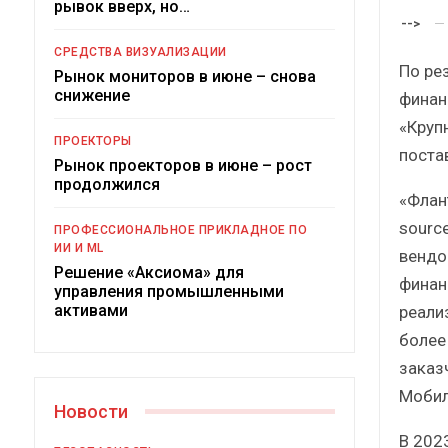
рывок вверх, но…
Краткий статистический
-->
сборник от…
СРЕДСТВА ВИЗУАЛИЗАЦИИ
По ре
Рынок мониторов в июне – снова
снижение
финан
«Круп
ПРОЕКТОРЫ
поста
Рынок проекторов в июне – рост
ИБП
продолжился
«Флан
Подкосят ли глобальные угрозы
sourc
ПРОФЕССИОНАЛЬНОЕ ПРИКЛАДНОЕ ПО
российский рынок ИБП?
ИИ И ML
вендо
Решение «Аксиома» для
финан
управления промышленными
активами
реали
более 
заказ
Мобил
Новости
В 202