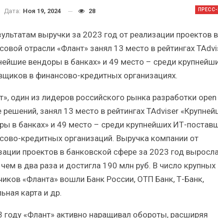
Итоги и Бестселлеры
Отрасль ИБП 
ПРЕСС
Дата:
Ноя 19, 2024
28
российского ИТ-рынка в 2025 г.
Анализ российс
зультатам выручки за 2023 год от реализации проектов в
совой отрасли «Флант» занял 13 место в рейтингах TAdvi
нейшие вендоры в банках» и 49 место – среди крупнейши
вщиков в финансово-кредитных организациях.
ИБП
И
т», один из лидеров российского рынка разработки open
Отрасль ИБП в депрессии?
Самый успеш
e решений, занял 13 место в рейтингах TAdviser «Крупне
Часть II.
рынк
ры в банках» и 49 место – среди крупнейших ИТ-постав
сово-кредитных организаций. Выручка компании от
зации проектов в банковской сфере за 2023 год выросл
чем в два раза и достигла 190 млн руб. В число крупных
чиков «Фланта» вошли Банк России, ОТП Банк, Т-Банк,
ьная карта и др.
3 году «Флант» активно наращивал обороты, расширяя