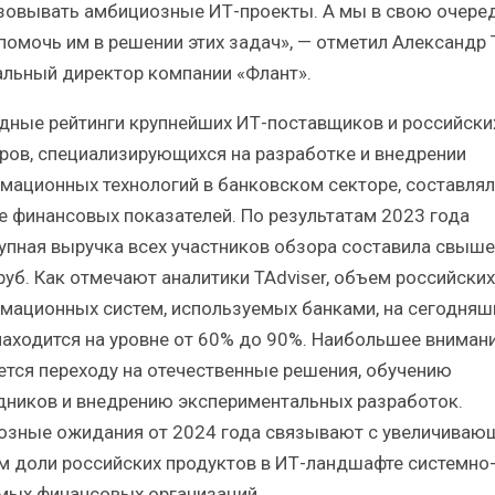
зовывать амбициозные ИТ-проекты. А мы в свою очере
помочь им в решении этих задач», — отметил Александр 
альный директор компании «Флант».
дные рейтинги крупнейших ИТ-поставщиков и российски
ров, специализирующихся на разработке и внедрении
мационных технологий в банковском секторе, составлял
е финансовых показателей. По результатам 2023 года
упная выручка всех участников обзора составила свыше
руб. Как отмечают аналитики TAdviser, объем российских
мационных систем, используемых банками, на сегодняш
находится на уровне от 60% до 90%. Наибольшее вниман
ется переходу на отечественные решения, обучению
дников и внедрению экспериментальных разработок.
озные ожидания от 2024 года связывают с увеличиваю
м доли российских продуктов в ИТ-ландшафте системно
мых финансовых организаций.