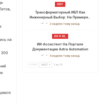
дь
ИБП
Титов,
Трансформаторный ИБП Как
Инженерный Выбор: На Примере…
-->
2 недели тому назад
х
ИИ И ML
ись на
ИИ-Ассистент На Портале
Документации Astra Automation
 300
-->
4 недели тому назад
PREV
NEXT
1 из 13
ний
ие
щимся
-