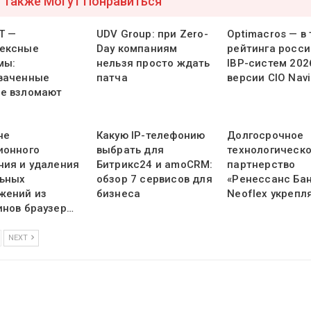
 Также Могут Понравиться
Т —
UDV Group: при Zero-
Optimacros — в
ексные
Day компаниям
рейтинга росси
мы:
нельзя просто ждать
IBP-систем 202
ваченные
патча
версии CIO Navi
е взломают
не
Какую IP-телефонию
Долгосрочное
ионного
выбрать для
технологическ
ния и удаления
Битрикс24 и amoCRM:
партнерство
ьных
обзор 7 сервисов для
«Ренессанс Бан
жений из
бизнеса
Neoflex укрепл
инов браузер…
NEXT