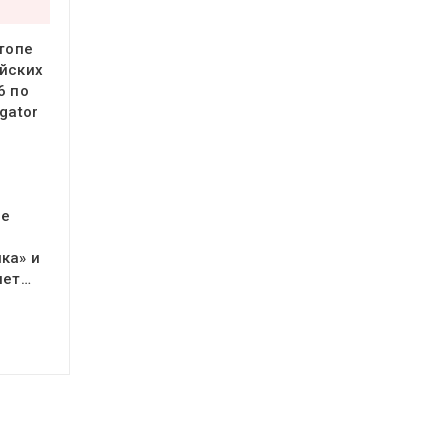
 топе
йских
6 по
gator
ое
ка» и
яет…