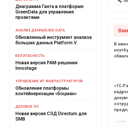
Sh
Диаграмма Ганта в платформе
GreenData для управления
проектами
Вам
АНАЛИЗ ДАННЫХ/BIG DATA
Обновленный инструмент анализа
больших данных Platform V
В июн
ноутб
обвал
БЕЗОПАСНОСТЬ
Новая версия PAM-решения
Innostage
УПРАВЛЕНИЕ ИТ-ИНФРАСТРУКТУРОЙ
«1С‑Р
Обновление платформы
кадро
контейнеризации «Боцман»
докум
сотру
ДЕЛОВОЕ ПО
предп
Новая версия СЭД Directum для
SMB
PREV