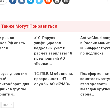
are
 Также Могут Понравиться
е рынок
«1С-Рарус»
ActiveCloud зап
уков РФ опять
унифицировал
в России монит
ился
кадровый учет и
ИТ-инфраструк
расчет зарплаты 18
по подписке
предприятий АО
«Первая…
арус» упростил
1С:ITILIUM обеспечил
Платформенна
вый
прозрачность ИТ-
занятость всту
ентооборот для
службы АО «КУМЗ»
этап зрелости:
дников группы
выводов кругло
риятий…
стола…
NEXT