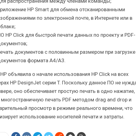
ля распространения между членами команды;
риложение HP Smart для обмена отсканированными
зображениями по электронной почте, в Интернете или в
блаке;
О HP Click для быстрой печати данных по проекту и PDF-
окументов;
ечать документов с половинным размером при загрузке
окументов формата A4/A3.
 HP объявила о начале использования HP Click на всех
ерах HP DesignJet серии T. Поскольку данное ПО не нужд
йвере, оно обеспечивает простую печать в одно нажатие,
 многостраничную печать PDF методом drag and drop и
арительный просмотр в режиме реального времени, что
изирует использование носителей печати и затраты.