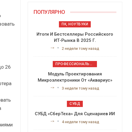
ПОПУЛЯРНО
ю
зовать
ПК, НОУТБУКИ
Итоги И Бестселлеры Российского
ИТ-Рынка В 2025 Г.
-->
2 недели тому назад
ПРОФЕССИОНАЛЬНОЕ ПРИКЛАДНОЕ ПО
до 26
Модуль Проектирования
Микроэлектроники От «Аквариус»
ютера
-->
3 недели тому назад
овать
СУБД
в
СУБД «СберТеха» Для Сценариев ИИ
-->
4 недели тому назад
ниями