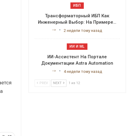
ИБП
Трансформаторный ИБП Как
Инженерный Выбор: На Примере…
-->
2 недели тому назад
ИИ И ML
ИИ-Ассистент На Портале
Документации Astra Automation
-->
4 недели тому назад
ается
PREV
NEXT
1 из 12
 а