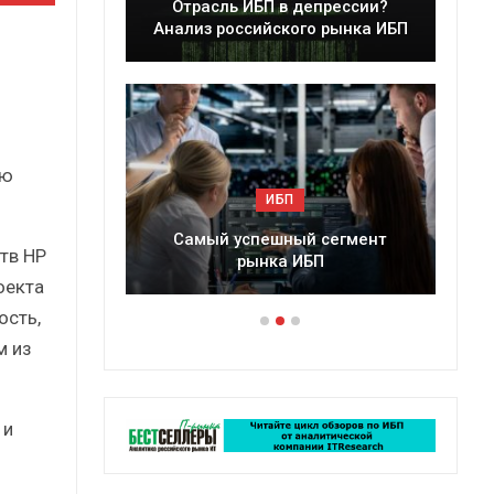
леры
Отрасль ИБП в депрессии?
в 2025 г.
Анализ российского рынка ИБП
ью
ИБП
ессии?
Самый успешный сегмент
тв HP
рынка ИБП
оекта
ость,
м из
 и