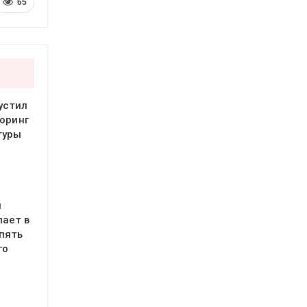
65
устил
оринг
туры
я
пает в
 пять
го