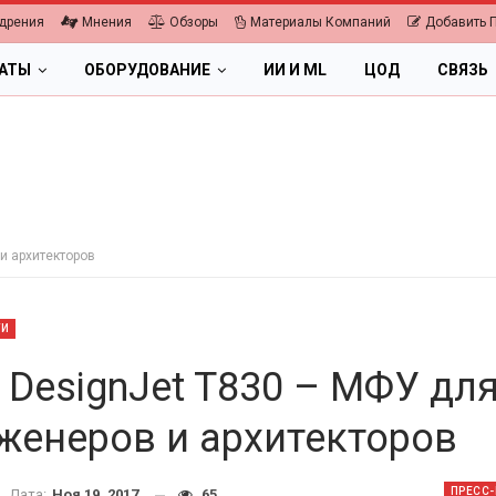
дрения
Мнения
Обзоры
Материалы Компаний
Добавить 
ЛАТЫ
ОБОРУДОВАНИЕ
ИИ И ML
ЦОД
СВЯЗЬ
и архитекторов
ТИ
 DesignJet T830 – МФУ дл
женеров и архитекторов
ОБЛАКА
ПК, НОУТБУКИ
ифровая экономика 2026.
ПРЕСС
Дата:
Ноя 19, 2017
65