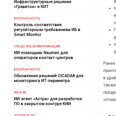
д
Инфраструктурные решения
«Гравитон» и КИТ
п
и
БЕЗОПАСНОСТЬ
о
Контроль соответствия
П
регуляторным требованиям ИБ в
Smart Monitor
д
п
СРЕДСТВА КОММУНИКАЦИИ
д
ИИ-помощник Naumen для
операторов контакт-центров
Ранее
БЕЗОПАСНОСТЬ
принт
Обновление решений CICADA8 для
в дра
мониторинга ИТ-периметра
также
предв
ИИ И ML
ИИ-агент «Астра» для разработки
оптим
ПО в закрытом контуре КИИ
ДЕЛОВОЕ ПО