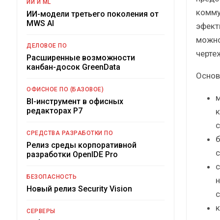
ИИ И ML
комму
ИИ-модели третьего поколения от
MWS AI
эфект
можно
ДЕЛОВОЕ ПО
чертеж
Расширенные возможности
канбан-досок GreenData
Основ
ОФИСНОЕ ПО (БАЗОВОЕ)
м
BI-инструмент в офисных
редакторах Р7
к
с
СРЕДСТВА РАЗРАБОТКИ ПО
б
Релиз среды корпоративной
с
разработки OpenIDE Pro
с
БЕЗОПАСНОСТЬ
н
Новый релиз Security Vision
с
к
СЕРВЕРЫ