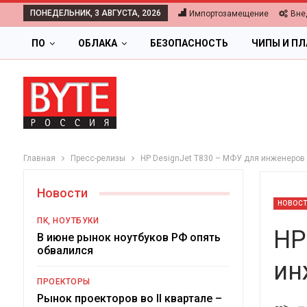
ПОНЕДЕЛЬНИК, 3 АВГУСТА, 2026
Импортозамещение
Вне
ПО
ОБЛАКА
БЕЗОПАСНОСТЬ
ЧИПЫ И П
Главная
Пресс-релизы
HP DesignJet T830 – МФУ для инженеров 
Новости
НОВОС
ПК, НОУТБУКИ
HP
В июне рынок ноутбуков РФ опять
обвалился
ин
ПРОЕКТОРЫ
Ц
Рынок проекторов во II квартале –
-->