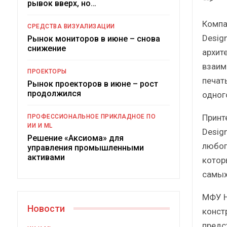
рывок вверх, но…
Компа
СРЕДСТВА ВИЗУАЛИЗАЦИИ
Desig
Рынок мониторов в июне – снова
снижение
архит
взаим
ПРОЕКТОРЫ
печат
Рынок проекторов в июне – рост
продолжился
одног
Под
Принт
ПРОФЕССИОНАЛЬНОЕ ПРИКЛАДНОЕ ПО
ИИ И ML
Desig
Решение «Аксиома» для
любог
управления промышленными
активами
котор
самых
МФУ H
Новости
конст
предс