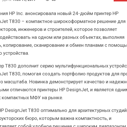
Краткий статистический
Итоги и Бестсел
сборник от…
российского ИТ-рынка 
ния HP Inc. анонсировала новый 24-дюйм принтер HP
nJet T830 – компактное широкоформатное решение для
екторов, инженеров и строителей, которое позволяет
одействовать на одном или разных объектах, выполняя
ь, копирование, сканирование и обмен планами с помощ
ИБП
ИБП
о устройства.
косят ли глобальные угрозы
Отрасль ИБП в депр
ер T830 дополнит серию мультифункциональных устройс
российский рынок ИБП?
Часть II.
nJet T830, помогая создать портфолио продуктов для пр
о масштаба. Новинка демонстрирует качество и надежн
ыми отличаются принтеры HP DesignJet, и является одни
 компактных МФУ на рынке.
P DesignJet T830 оптимально для архитектурных студий
рукторских бюро, которым важна компактность, и
тавляет собой удобное решение с широким диапазоном