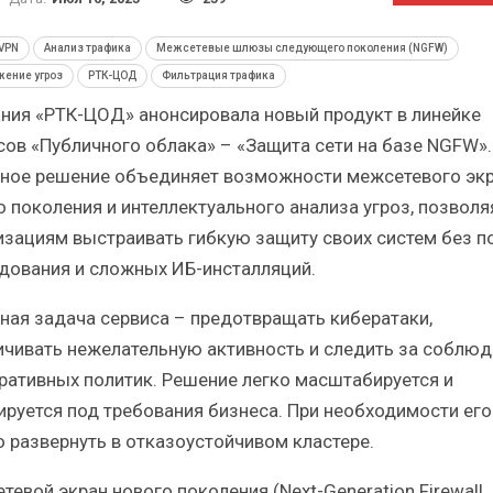
ческий
Итоги и Бестселлеры
российского ИТ-рынка в 2025 г.
VPN
Анализ трафика
Межсетевые шлюзы следующего поколения (NGFW)
жение угроз
РТК-ЦОД
Фильтрация трафика
ния «РТК-ЦОД» анонсировала новый продукт в линейке
сов «Публичного облака» – «Защита сети на базе NGFW».
ное решение объединяет возможности межсетевого эк
ИБП
о поколения и интеллектуального анализа угроз, позволя
изациям выстраивать гибкую защиту своих систем без п
ые угрозы
Отрасль ИБП в депрессии?
к ИБП?
Часть II.
дования и сложных ИБ-инсталляций.
ная задача сервиса – предотвращать кибератаки,
ичивать нежелательную активность и следить за соблю
ративных политик. Решение легко масштабируется и
ируется под требования бизнеса. При необходимости его
 развернуть в отказоустойчивом кластере.
евой экран нового поколения (Next-Generation Firewall,