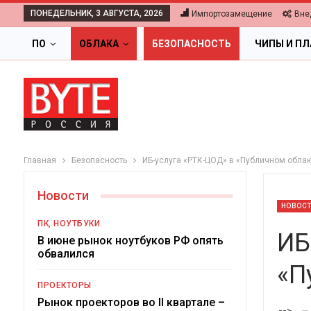
ПОНЕДЕЛЬНИК, 3 АВГУСТА, 2026
Импортозамещение
Вне
ПО
ОБЛАКА
БЕЗОПАСНОСТЬ
ЧИПЫ И П
Главная
Безопасность
ИБ-услуга «РТК-ЦОД» в «Публичном обла
Новости
НОВОС
ПК, НОУТБУКИ
ИБ
В июне рынок ноутбуков РФ опять
обвалился
«П
ОБЛАКА
ПРОЕКТОРЫ
Цифровая экономик
Рынок проекторов во II квартале –
-->