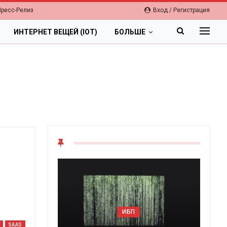
Пресс-Релиз
Вход / Регистрация
ИНТЕРНЕТ ВЕЩЕЙ (IOT)
БОЛЬШЕ
ОБЛАК
ИБП
Цифровая эконо
SAAS