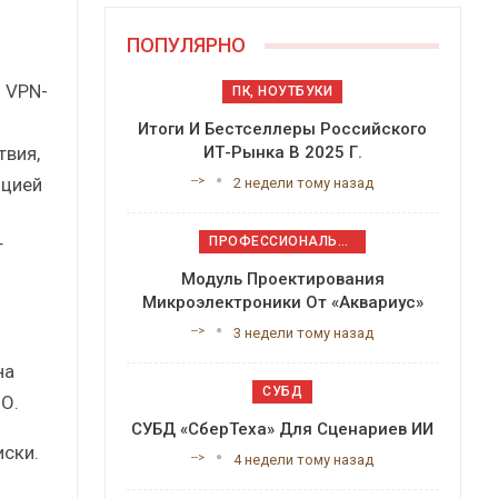
ПОПУЛЯРНО
й VPN-
ПК, НОУТБУКИ
Итоги И Бестселлеры Российского
твия,
ИТ-Рынка В 2025 Г.
пцией
-->
2 недели тому назад
ПРОФЕССИОНАЛЬНОЕ ПРИКЛАДНОЕ ПО
т
Модуль Проектирования
Микроэлектроники От «Аквариус»
-->
3 недели тому назад
на
СУБД
О.
СУБД «СберТеха» Для Сценариев ИИ
иски.
-->
4 недели тому назад