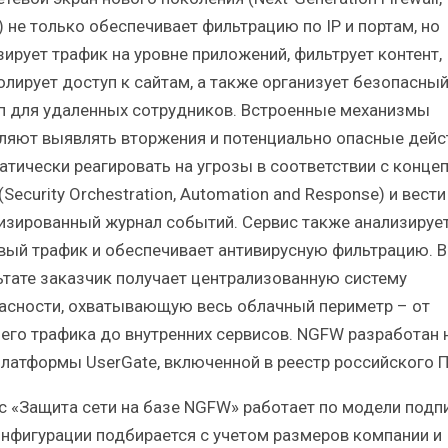
 не только обеспечивает фильтрацию по IP и портам, но
зирует трафик на уровне приложений, фильтрует контент,
олирует доступ к сайтам, а также организует безопасны
п для удаленных сотрудников. Встроенные механизмы
ляют выявлять вторжения и потенциально опасные дейс
атически реагировать на угрозы в соответствии с конце
Security Orchestration, Automation and Response) и вести
изированный журнал событий. Сервис также анализируе
вый трафик и обеспечивает антивирусную фильтрацию. В
ьтате заказчик получает централизованную систему
асности, охватывающую весь облачный периметр – от
его трафика до внутренних сервисов. NGFW разработан 
платформы UserGate, включенной в реестр российского П
с «Защита сети на базе NGFW» работает по модели подп
онфигурации подбирается с учетом размеров компании и