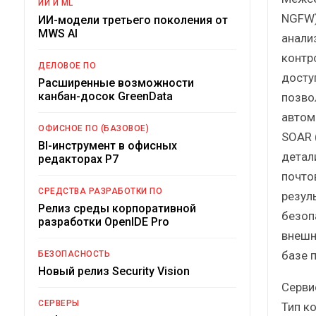
ИИ И ML
NGFW)
ИИ-модели третьего поколения от
MWS AI
анали
контр
ДЕЛОВОЕ ПО
досту
Расширенные возможности
канбан-досок GreenData
позво
автом
ОФИСНОЕ ПО (БАЗОВОЕ)
SOAR (
BI-инструмент в офисных
детал
редакторах Р7
почто
СРЕДСТВА РАЗРАБОТКИ ПО
резул
Релиз среды корпоративной
безоп
разработки OpenIDE Pro
внешн
базе 
БЕЗОПАСНОСТЬ
Новый релиз Security Vision
Серви
СЕРВЕРЫ
Тип к