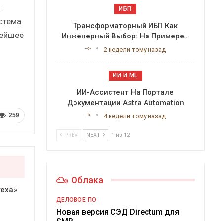
м
ИБП
истема
Трансформаторный ИБП Как
нейшее
Инженерный Выбор: На Примере…
-->
2 недели тому назад
ИИ И ML
ИИ-Ассистент На Портале
Документации Astra Automation
259
-->
4 недели тому назад
PREV
NEXT
1 из 12
Облака
теха»
ДЕЛОВОЕ ПО
Новая версия СЭД Directum для