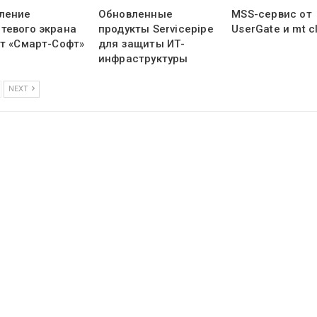
ление
Обновленные
MSS-сервис от
тевого экрана
продукты Servicepipe
UserGate и mt c
от «Смарт-Софт»
для защиты ИТ-
инфраструктуры
NEXT