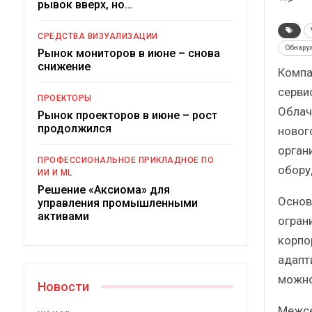
рывок вверх, но…
Краткий статисти
сборник от…
СРЕДСТВА ВИЗУАЛИЗАЦИИ
Обнару
Рынок мониторов в июне – снова
снижение
Компа
серви
ПРОЕКТОРЫ
Облач
Рынок проекторов в июне – рост
ИБП
продолжился
новог
орган
Подкосят ли глобальн
ПРОФЕССИОНАЛЬНОЕ ПРИКЛАДНОЕ ПО
российский рыно
обору
ИИ И ML
Решение «Аксиома» для
Основ
управления промышленными
активами
огран
корпо
адапт
можно
Новости
Межсет