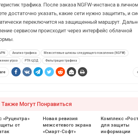
теристик трафика. После заказа NGFW-инстанса в лично
ете достаточно указать, какие сети нужно защитить, и с
атически переключится на защищенный маршрут. Даль
ление сервисом происходит через интерфейс облачной
ормы.
VPN
Анализ трафика
Межсетевые шлюзы следующего поколения (NGFW)
жение угроз
РТК-ЦОД
Фильтрация трафика
are
 Также Могут Понравиться
с «Руцентра»
Новая ревизия
Комплекс «Рос
ащиты от
межсетевого экрана
для защиты
атак
«Смарт-Софт»
информации