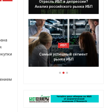
Отрасль ИБП в депрессии?
Краткий стати
Анализ российского рынка ИБП
сборник 
рана
ИБП
ИБП
я
окупки
Самый успешный сегмент
Подкосят ли глоба
рынка ИБП
российский ры
дением