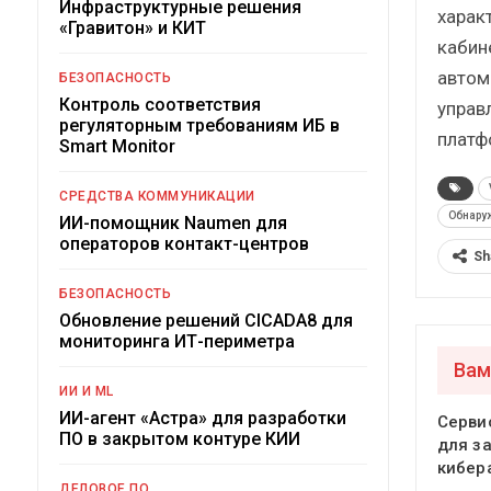
Инфраструктурные решения
харак
«Гравитон» и КИТ
кабин
автом
БЕЗОПАСНОСТЬ
Контроль соответствия
управ
регуляторным требованиям ИБ в
платф
Smart Monitor
СРЕДСТВА КОММУНИКАЦИИ
Обнару
ИИ-помощник Naumen для
операторов контакт-центров
Sh
БЕЗОПАСНОСТЬ
Обновление решений CICADA8 для
мониторинга ИТ-периметра
Вам
ИИ И ML
ИИ-агент «Астра» для разработки
Серви
ПО в закрытом контуре КИИ
для з
кибер
ДЕЛОВОЕ ПО