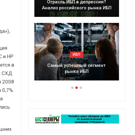
 в депрессии?
Краткий статистический
ского рынка ИБП
сборник от…
а»),
ция
ИБП
ИБП
 и HP
ется в
шный сегмент
Подкосят ли глобальные угрозы
ка ИБП
российский рынок ИБП?
х СХД
м 2008
 0,7%.
а
лись
ешних