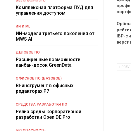
БЕЗОПАСНОСТЬ
профе
Комплексная платформа ПУД для
портф
управления доступом
Optima
ИИ И ML
рейти
ИИ-модели третьего поколения от
IBP-с
MWS AI
версии
ДЕЛОВОЕ ПО
Расширенные возможности
канбан-досок GreenData
PREV
ОФИСНОЕ ПО (БАЗОВОЕ)
BI-инструмент в офисных
редакторах Р7
СРЕДСТВА РАЗРАБОТКИ ПО
Релиз среды корпоративной
разработки OpenIDE Pro
БЕЗОПАСНОСТЬ