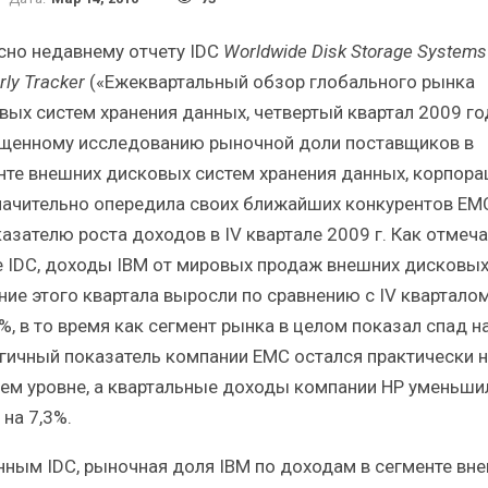
Итоги и Бестселлеры
Отрасль ИБП
российского ИТ-рынка в 2025 г.
Анализ россий
сно недавнему отчету IDC
Worldwide Disk Storage Systems
rly Tracker
(«Ежеквартальный обзор глобального рынка
вых систем хранения данных, четвертый квартал 2009 год
щенному исследованию рыночной доли поставщиков в
нте внешних дисковых систем хранения данных, корпора
ИБП
начительно опередила своих ближайших конкурентов EMC
азателю роста доходов в IV квартале 2009 г. Как отмеча
Отрасль ИБП в депрессии?
Самый успе
Часть II.
рын
е IDC, доходы IBM от мировых продаж внешних дисковы
ение этого квартала выросли по сравнению с IV квартало
9%, в то время как сегмент рынка в целом показал спад на
гичный показатель компании EMC остался практически н
ем уровне, а квартальные доходы компании HP уменьши
 на 7,3%.
нным IDC, рыночная доля IBM по доходам в сегменте вн