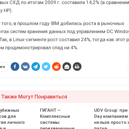
вых СХД по итогам 2009 г. составила 14,2% (в сравнении
у HP).
 того, в прошлом году IBM добилась роста в рыночных
нтах систем хранения данных под управлением ОС Windo
 Так, в Linux-сегменте рост составил 24%, тогда как этот
ом продемонстрировал спад на 4%.
are
 Также Могут Понравиться
рубежных
ГИГАНТ —
UDV Group: при 
сов для
Комплексные
Day компаниям
тия личного
системы:
нельзя просто 
а и
перехваченные
патча