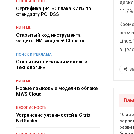
БЕЗОПАСНОСТЬ
диско
Сертификация «Облака КИИ» по
11,7% 
стандарту PCI DSS
Кроме
ИИ И ML
сегме
Открытый код инструмента
Linux.
защиты ИИ-моделей Cloud.ru
в цел
ПОИСК И РЕКЛАМА
Открытая поисковая модель «Т-
Технологии»
Sh
ИИ И ML
Новые языковые модели в облаке
MWS Cloud
Вам
БЕЗОПАСНОСТЬ
10 за
Устранение уязвимостей в Citrix
NetScaler
серви
разви
бренд