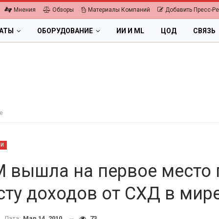
Мнения
Обзоры
Материалы Компаний
Добавить Пресс-Р
ЛАТЫ
ОБОРУДОВАНИЕ
ИИ И ML
ЦОД
СВЯЗЬ
е
ТИ
M вышла на первое место 
сту доходов от СХД в мир
ПК, НОУТБУКИ
Дата:
Мар 14, 2010
73