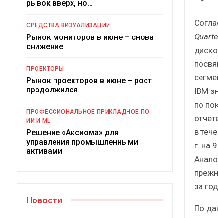
рывок вверх, но…
Краткий статистический
сборник от…
Согла
СРЕДСТВА ВИЗУАЛИЗАЦИИ
Quarte
Рынок мониторов в июне – снова
снижение
диско
посвя
ПРОЕКТОРЫ
сегме
Рынок проекторов в июне – рост
ИБП
продолжился
IBM з
по пок
Подкосят ли глобальные угрозы
ПРОФЕССИОНАЛЬНОЕ ПРИКЛАДНОЕ ПО
российский рынок ИБП?
отчет
ИИ И ML
в теч
Решение «Аксиома» для
управления промышленными
г. на 
активами
Анало
прежн
за год
Новости
По да