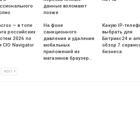
ссионального
данные взломают
олио
позже
cros — в топе
На фоне
Какую IP-теле
нга российских
санкционного
выбрать для
истем 2026 по
давления и удаления
Битрикс24 и a
 CIO Navigator
мобильных
обзор 7 сервис
приложений из
бизнеса
магазинов браузер…
NEXT