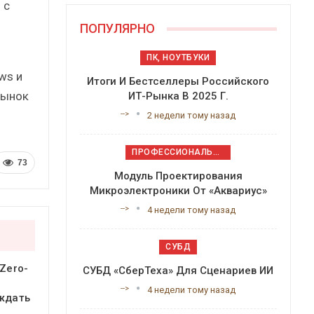
 с
ПОПУЛЯРНО
ПК, НОУТБУКИ
ws и
Итоги И Бестселлеры Российского
 рынок
ИТ-Рынка В 2025 Г.
-->
2 недели тому назад
ПРОФЕССИОНАЛЬНОЕ ПРИКЛАДНОЕ ПО
73
Модуль Проектирования
Микроэлектроники От «Аквариус»
-->
4 недели тому назад
СУБД
Zero-
СУБД «СберТеха» Для Сценариев ИИ
-->
4 недели тому назад
ждать