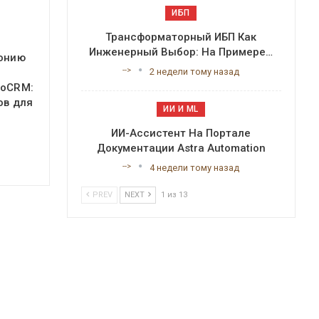
ИБП
Трансформаторный ИБП Как
Инженерный Выбор: На Примере…
фонию
-->
2 недели тому назад
moCRM:
ов для
ИИ И ML
ИИ-Ассистент На Портале
Документации Astra Automation
-->
4 недели тому назад
PREV
NEXT
1 из 13