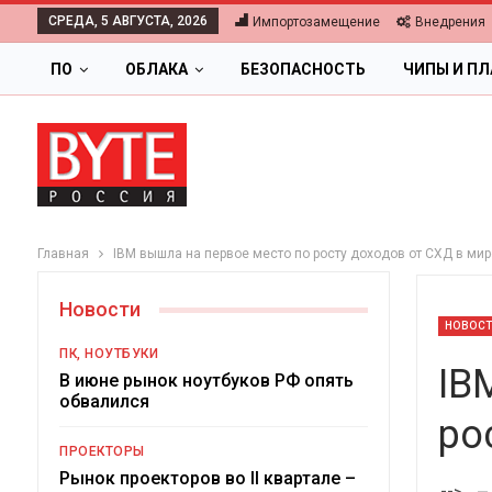
СРЕДА, 5 АВГУСТА, 2026
Импортозамещение
Внедрения
ПО
ОБЛАКА
БЕЗОПАСНОСТЬ
ЧИПЫ И П
Главная
IBM вышла на первое место по росту доходов от СХД в мир
Новости
НОВОС
ПК, НОУТБУКИ
IB
В июне рынок ноутбуков РФ опять
обвалился
ро
ОБЛАКА
ПРОЕКТОРЫ
Цифровая экономика 2026.
Рынок проекторов во II квартале –
-->