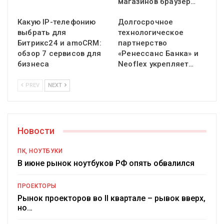
магазинов браузер…
Какую IP-телефонию
Долгосрочное
выбрать для
технологическое
Битрикс24 и amoCRM:
партнерство
обзор 7 сервисов для
«Ренессанс Банка» и
бизнеса
Neoflex укрепляет…
PREV
NEXT
Новости
ПК, НОУТБУКИ
В июне рынок ноутбуков РФ опять обвалился
ПРОЕКТОРЫ
Рынок проекторов во II квартале – рывок вверх,
но…