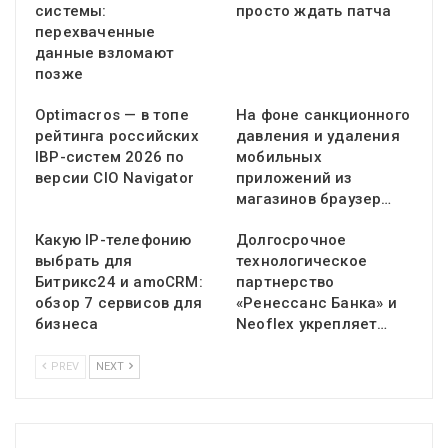
системы:
просто ждать патча
перехваченные
данные взломают
позже
Optimacros — в топе
На фоне санкционного
рейтинга российских
давления и удаления
IBP-систем 2026 по
мобильных
версии CIO Navigator
приложений из
магазинов браузер…
Какую IP-телефонию
Долгосрочное
выбрать для
технологическое
Битрикс24 и amoCRM:
партнерство
обзор 7 сервисов для
«Ренессанс Банка» и
бизнеса
Neoflex укрепляет…
PREV
NEXT