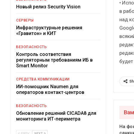
• Испо
Новый релиз Security Vision
в раб
над к
СЕРВЕРЫ
Googl
Инфраструктурные решения
«Гравитон» и КИТ
всяки
редак
БЕЗОПАСНОСТЬ
редак
Контроль соответствия
регуляторным требованиям ИБ в
будет
Smart Monitor
СРЕДСТВА КОММУНИКАЦИИ
Sh
ИИ-помощник Naumen для
операторов контакт-центров
БЕЗОПАСНОСТЬ
Вам
Обновление решений CICADA8 для
мониторинга ИТ-периметра
На фо
санкц
PREV
NEXT