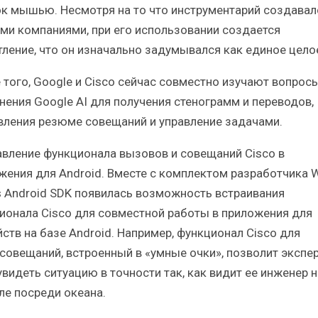
к мышью. Несмотря на то что инструментарий создавал
ми компаниями, при его использовании создается
тление, что он изначально задумывался как единое цело
 того, Google и Cisco сейчас совместно изучают вопрос
нения Google AI для получения стенограмм и переводов,
вления резюме совещаний и управление задачами.
авление функционала вызовов и совещаний Cisco в
жения для Android. Вместе с комплектом разработчика 
 Android SDK появилась возможность встраивания
ионала Cisco для совместной работы в приложения для
йств на базе Android. Например, функционал Cisco для
совещаний, встроенный в «умные очки», позволит экспер
увидеть ситуацию в точности так, как видит ее инженер н
ле посреди океана.