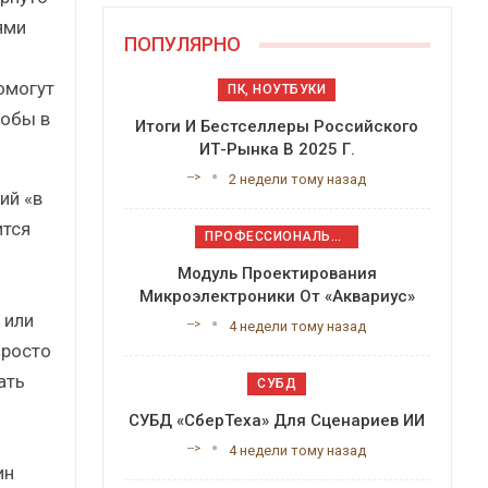
ями
ПОПУЛЯРНО
омогут
ПК, НОУТБУКИ
тобы в
Итоги И Бестселлеры Российского
ИТ-Рынка В 2025 Г.
-->
2 недели тому назад
ий «в
ится
ПРОФЕССИОНАЛЬНОЕ ПРИКЛАДНОЕ ПО
Модуль Проектирования
Микроэлектроники От «Аквариус»
 или
-->
4 недели тому назад
просто
ать
СУБД
СУБД «СберТеха» Для Сценариев ИИ
-->
4 недели тому назад
ин