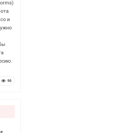
Forms)
бота
co и
нужно
 бы
та
рсию.
96
ое