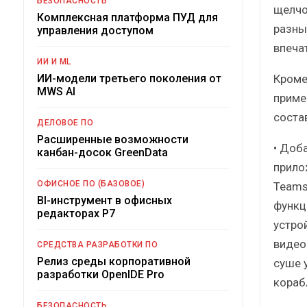
БЕЗОПАСНОСТЬ
щелчо
Комплексная платформа ПУД для
разны
управления доступом
впеча
ИИ И ML
Кроме
ИИ-модели третьего поколения от
MWS AI
приме
соста
ДЕЛОВОЕ ПО
Расширенные возможности
• Доб
канбан-досок GreenData
прило
ОФИСНОЕ ПО (БАЗОВОЕ)
Teams
BI-инструмент в офисных
функц
редакторах Р7
устро
видео
СРЕДСТВА РАЗРАБОТКИ ПО
Релиз среды корпоративной
суше 
разработки OpenIDE Pro
кораб
БЕЗОПАСНОСТЬ