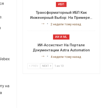
ся
ИБП
Трансформаторный ИБП Как
е.
Инженерный Выбор: На Примере…
-->
2 недели тому назад
ы
ИИ И ML
ИИ-Ассистент На Портале
Документации Astra Automation
-->
4 недели тому назад
Webex
PREV
NEXT
1 из 13
ту на
а