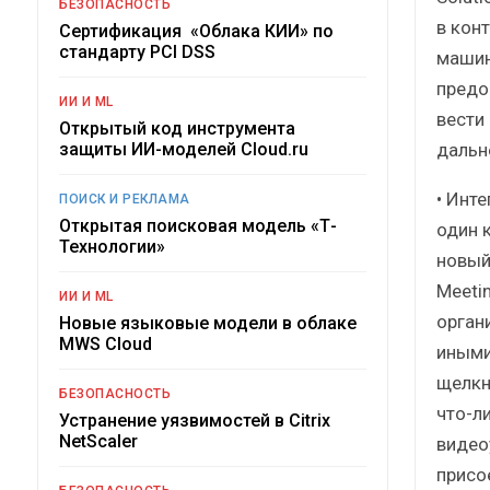
БЕЗОПАСНОСТЬ
в кон
Сертификация «Облака КИИ» по
стандарту PCI DSS
машин
предо
ИИ И ML
вести 
Открытый код инструмента
дальн
защиты ИИ-моделей Cloud.ru
• Инт
ПОИСК И РЕКЛАМА
Открытая поисковая модель «Т-
один 
Технологии»
новый
Meeti
ИИ И ML
орган
Новые языковые модели в облаке
MWS Cloud
иными
щелкн
БЕЗОПАСНОСТЬ
что-ли
Устранение уязвимостей в Citrix
NetScaler
видео
присо