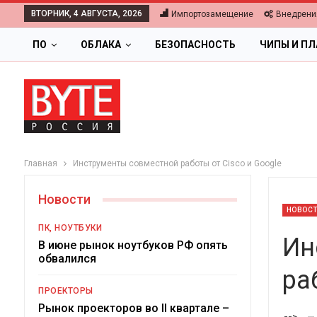
ВТОРНИК, 4 АВГУСТА, 2026
Импортозамещение
Внедрени
ПО
ОБЛАКА
БЕЗОПАСНОСТЬ
ЧИПЫ И П
Главная
Инструменты совместной работы от Cisco и Google
Новости
НОВОС
ПК, НОУТБУКИ
Ин
В июне рынок ноутбуков РФ опять
обвалился
ра
ПРОЕКТОРЫ
Цифров
Рынок проекторов во II квартале –
-->