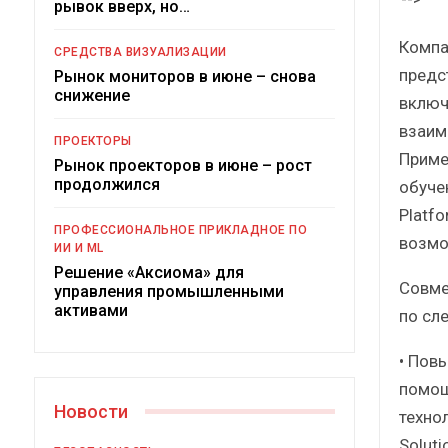
рывок вверх, но…
Кратк
Компа
СРЕДСТВА ВИЗУАЛИЗАЦИИ
предс
Рынок мониторов в июне – снова
снижение
включ
взаим
ПРОЕКТОРЫ
Приме
Рынок проекторов в июне – рост
продолжился
обуче
Platf
Подкосят 
ПРОФЕССИОНАЛЬНОЕ ПРИКЛАДНОЕ ПО
росси
возмо
ИИ И ML
Решение «Аксиома» для
Совме
управления промышленными
активами
по сл
• Пов
помощ
Новости
технол
Solut