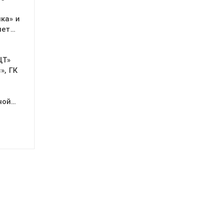
ка» и
яет…
ЦТ»
», ГК
ной…