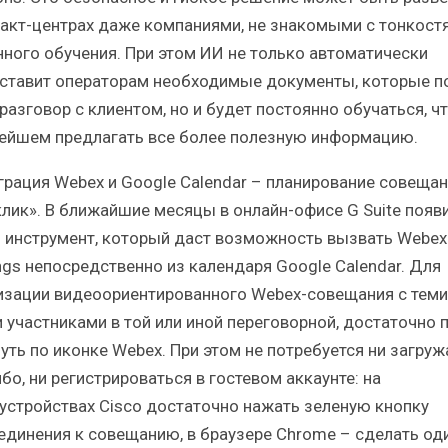
такт-центрах даже компаниями, не знакомыми с тонкост
ного обучения. При этом ИИ не только автоматически
ставит операторам необходимые документы, которые п
разговор с клиентом, но и будет постоянно обучаться, ч
ейшем предлагать все более полезную информацию.
еграция Webex и Google Calendar – планирование совещан
клик». В ближайшие месяцы в онлайн-офисе G Suite появ
 инструмент, который даст возможность вызвать Webex
ngs непосредственно из календаря Google Calendar. Для
изации видеоориентированного Webex-совещания с теми
 участниками в той или иной переговорной, достаточно 
уть по иконке Webex. При этом не потребуется ни загруж
бо, ни регистрироваться в гостевом аккаунте: на
устройствах Cisco достаточно нажать зеленую кнопку
единения к совещанию, в браузере Chrome – сделать од