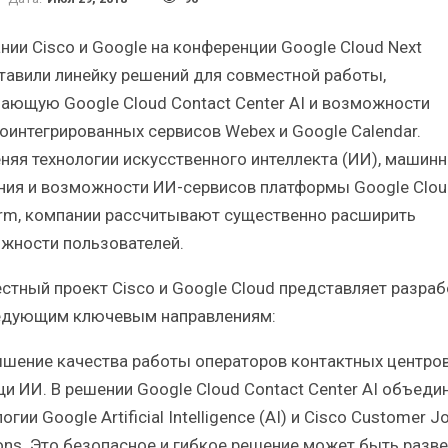
ий статистический
Итоги и Бестселлеры
сборник от…
российского ИТ-рынка в 2025
нии Cisco и Google на конференции Google Cloud Next
тавили линейку решений для совместной работы,
ающую Google Cloud Contact Center AI и возможности
оинтегрированных сервисов Webex и Google Calendar.
няя технологии искусственного интеллекта (ИИ), машинн
ИБП
ИБП
ния и возможности ИИ-сервисов платформы Google Clou
orm, компании рассчитывают существенно расширить
ли глобальные угрозы
Отрасль ИБП в депрессии?
йский рынок ИБП?
Часть II.
жности пользователей.
стный проект Cisco и Google Cloud представляет разраб
едующим ключевым направлениям:
ышение качества работы операторов контактных центров
и ИИ. В решении Google Cloud Contact Center AI объеди
огии Google Artificial Intelligence (AI) и Cisco Customer J
ions. Это безопасное и гибкое решение может быть разв