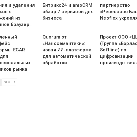
ния и удаления
Битрикс24 и amoCRM:
партнерство
ьных
обзор 7 сервисов для
«Ренессанс Бан
жений из
бизнеса
Neoflex укрепл
инов браузер…
ленный
Quorum от
Проект ООО «Ц
фейс
«Наносемантики»:
(Группа «Борлас
ормы EGAR
новая ИИ-платформа
Softline) по
 для
для автоматической
цифровизации
ссиональных
обработки…
производствен
ников рынка
NEXT