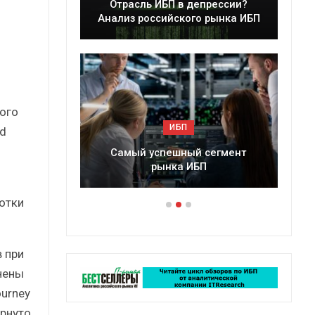
Отрасль ИБП в депрессии?
Кра
 г.
Анализ российского рынка ИБП
ого
ИБП
d
Самый успешный сегмент
Подкос
рынка ИБП
ро
отки
 при
нены
ourney
ернуто