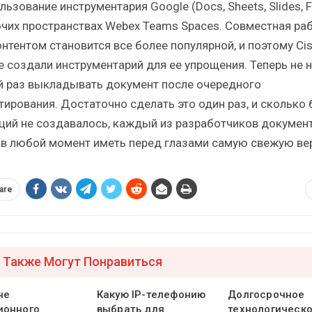
льзование инструментария Google (Docs, Sheets, Slides, 
очих пространствах Webex Teams Spaces. Совместная ра
онтентом становится все более популярной, и поэтому Cis
e создали инструментарий для ее упрощения. Теперь не 
й раз выкладывать документ после очередного
тирования. Достаточно сделать это один раз, и сколько
ций не создавалось, каждый из разработчиков докумен
 в любой момент иметь перед глазами самую свежую ве
are
 Также Могут Понравиться
не
Какую IP-телефонию
Долгосрочное
ионного
выбрать для
технологическ