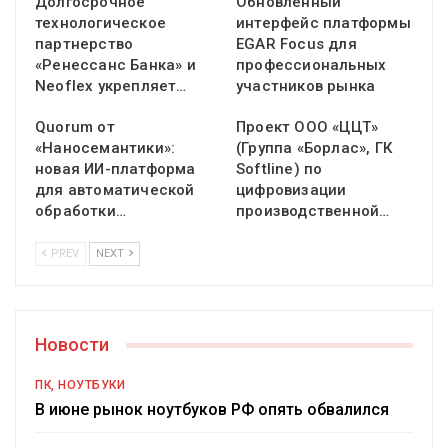
Долгосрочное
Обновленный
технологическое
интерфейс платформы
партнерство
EGAR Focus для
«Ренессанс Банка» и
профессиональных
Neoflex укрепляет…
участников рынка
Quorum от
Проект ООО «ЦЦТ»
«Наносемантики»:
(Группа «Борлас», ГК
новая ИИ-платформа
Softline) по
для автоматической
цифровизации
обработки…
производственной…
PREV
NEXT
Новости
ПК, НОУТБУКИ
В июне рынок ноутбуков РФ опять обвалился