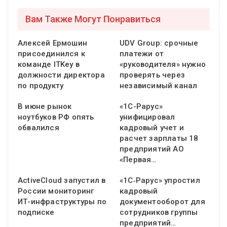
Вам Также Могут Понравиться
Алексей Ермошин
UDV Group: срочные
присоединился к
платежи от
команде ITKey в
«руководителя» нужно
должности директора
проверять через
по продукту
независимый канал
В июне рынок
«1С-Рарус»
ноутбуков РФ опять
унифицировал
обвалился
кадровый учет и
расчет зарплаты 18
предприятий АО
«Первая…
ActiveCloud запустил в
«1С‑Рарус» упростил
России мониторинг
кадровый
ИТ-инфраструктуры по
документооборот для
подписке
сотрудников группы
предприятий…