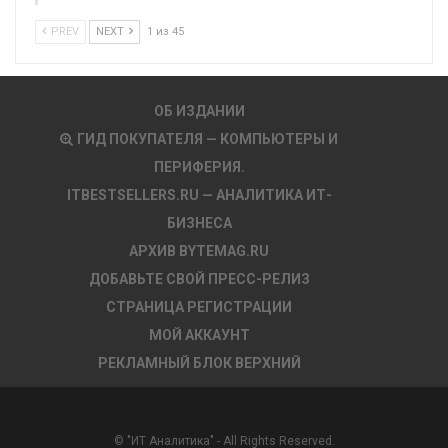
PREV
NEXT
1 из 45
ОБ ИЗДАНИИ
ГИД ПОКУПАТЕЛЯ — КОМПЬЮТЕРЫ И
ПЕРИФЕРИЯ.
ITBESTSELLERS.RU — АНАЛИТИКА ИТ-
БИЗНЕСА
АРХИВ BYTEMAG.RU
ДОБАВЬТЕ СВОЙ ПРЕСС-РЕЛИЗ
СТРАНИЦА РЕГИСТРАЦИИ
МОЙ АККАУНТ
РЕКЛАМНЫЙ БЛОК ВЕРХНИЙ
© "ИТ Аналитика" - All Rights Reserved.