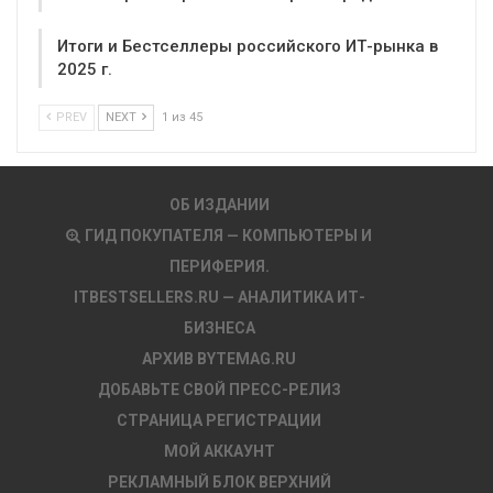
Итоги и Бестселлеры российского ИТ-рынка в
2025 г.
PREV
NEXT
1 из 45
ОБ ИЗДАНИИ
ГИД ПОКУПАТЕЛЯ — КОМПЬЮТЕРЫ И
ПЕРИФЕРИЯ.
ITBESTSELLERS.RU — АНАЛИТИКА ИТ-
БИЗНЕСА
АРХИВ BYTEMAG.RU
ДОБАВЬТЕ СВОЙ ПРЕСС-РЕЛИЗ
СТРАНИЦА РЕГИСТРАЦИИ
МОЙ АККАУНТ
РЕКЛАМНЫЙ БЛОК ВЕРХНИЙ