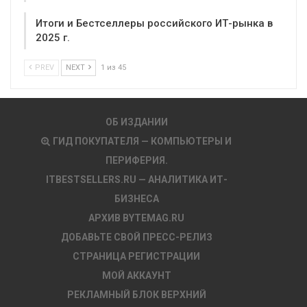
Итоги и Бестселлеры российского ИТ-рынка в
2025 г.
PREV
NEXT
1 из 45
ОБ ИЗДАНИИ
ГИД ПОКУПАТЕЛЯ — КОМПЬЮТЕРЫ И
ПЕРИФЕРИЯ.
ITBESTSELLERS.RU — АНАЛИТИКА ИТ-
БИЗНЕСА
АРХИВ BYTEMAG.RU
ДОБАВЬТЕ СВОЙ ПРЕСС-РЕЛИЗ
СТРАНИЦА РЕГИСТРАЦИИ
МОЙ АККАУНТ
РЕКЛАМНЫЙ БЛОК ВЕРХНИЙ