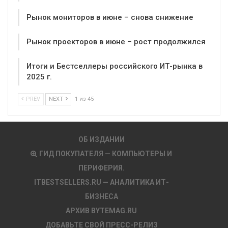
Рынок мониторов в июне – снова снижение
Рынок проекторов в июне – рост продолжился
Итоги и Бестселлеры российского ИТ-рынка в
2025 г.
PREV
NEXT
1 из 45
ОБ ИЗДАНИИ
ГИД ПОКУПАТЕЛЯ — КОМПЬЮТЕРЫ И
ПЕРИФЕРИЯ.
ITBESTSELLERS.RU — АНАЛИТИКА ИТ-
БИЗНЕСА
АРХИВ BYTEMAG.RU
ДОБАВЬТЕ СВОЙ ПРЕСС-РЕЛИЗ