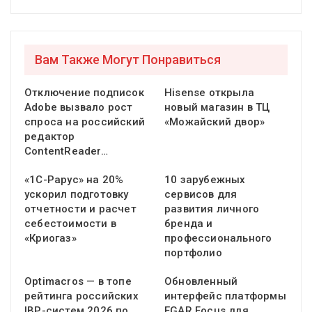
Вам Также Могут Понравиться
Отключение подписок
Hisense открыла
Adobe вызвало рост
новый магазин в ТЦ
спроса на российский
«Можайский двор»
редактор
ContentReader…
«1С-Рарус» на 20%
10 зарубежных
ускорил подготовку
сервисов для
отчетности и расчет
развития личного
себестоимости в
бренда и
«Криогаз»
профессионального
портфолио
Optimacros — в топе
Обновленный
рейтинга российских
интерфейс платформы
IBP-систем 2026 по
EGAR Focus для