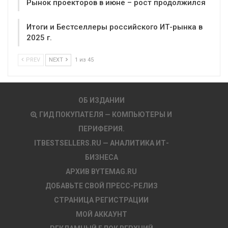
Рынок проекторов в июне – рост продолжился
Итоги и Бестселлеры российского ИТ-рынка в
2025 г.
PREV
NEXT
1 из 45
ОБ ИЗДАНИИ
ГИД ПОКУПАТЕЛЯ — КОМПЬЮТЕРЫ И
ПЕРИФЕРИЯ.
ITBESTSELLERS.RU — АНАЛИТИКА ИТ-
БИЗНЕСА
АРХИВ BYTEMAG.RU
ДОБАВЬТЕ СВОЙ ПРЕСС-РЕЛИЗ
СТРАНИЦА РЕГИСТРАЦИИ
МОЙ АККАУНТ