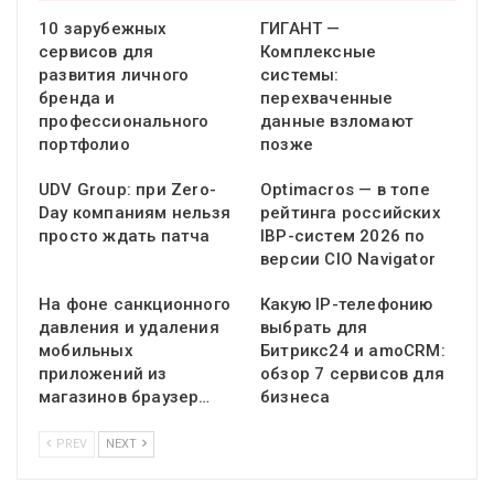
10 зарубежных
ГИГАНТ —
сервисов для
Комплексные
развития личного
системы:
бренда и
перехваченные
профессионального
данные взломают
портфолио
позже
UDV Group: при Zero-
Optimacros — в топе
Day компаниям нельзя
рейтинга российских
просто ждать патча
IBP-систем 2026 по
версии CIO Navigator
На фоне санкционного
Какую IP-телефонию
давления и удаления
выбрать для
мобильных
Битрикс24 и amoCRM:
приложений из
обзор 7 сервисов для
магазинов браузер…
бизнеса
PREV
NEXT