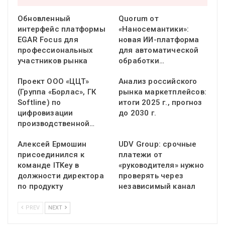
Обновленный
Quorum от
интерфейс платформы
«Наносемантики»:
EGAR Focus для
новая ИИ-платформа
профессиональных
для автоматической
участников рынка
обработки…
Проект ООО «ЦЦТ»
Анализ российского
(Группа «Борлас», ГК
рынка маркетплейсов:
Softline) по
итоги 2025 г., прогноз
цифровизации
до 2030 г.
производственной…
Алексей Ермошин
UDV Group: срочные
присоединился к
платежи от
команде ITKey в
«руководителя» нужно
должности директора
проверять через
по продукту
независимый канал
PREV
NEXT