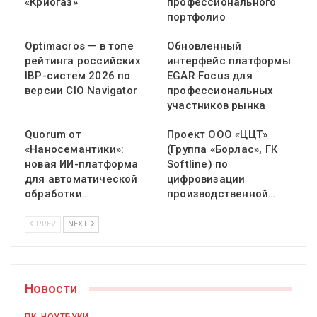
«Криогаз»
профессионального
портфолио
Optimacros — в топе
Обновленный
рейтинга российских
интерфейс платформы
IBP-систем 2026 по
EGAR Focus для
версии CIO Navigator
профессиональных
участников рынка
Quorum от
Проект ООО «ЦЦТ»
«Наносемантики»:
(Группа «Борлас», ГК
новая ИИ-платформа
Softline) по
для автоматической
цифровизации
обработки…
производственной…
PREV
NEXT
Новости