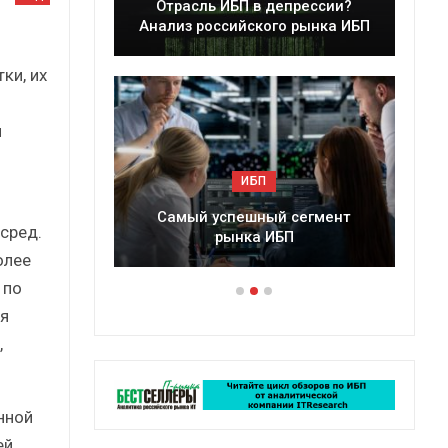
еры
Отрасль ИБП в депрессии?
 2025 г.
Анализ российского рынка ИБП
ки, их
я
ИБП
ссии?
Самый успешный сегмент
П
сред.
рынка ИБП
олее
 по
ая
,
нной
й,