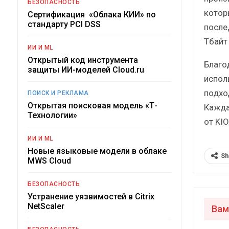
БЕЗОПАСНОСТЬ
котор
Сертификация «Облака КИИ» по
стандарту PCI DSS
после
Тбайт
ИИ И ML
Открытый код инструмента
Благо
защиты ИИ-моделей Cloud.ru
испол
подхо
ПОИСК И РЕКЛАМА
Открытая поисковая модель «Т-
Кажда
Технологии»
от KI
ИИ И ML
Новые языковые модели в облаке
Sh
MWS Cloud
БЕЗОПАСНОСТЬ
Устранение уязвимостей в Citrix
NetScaler
Вам