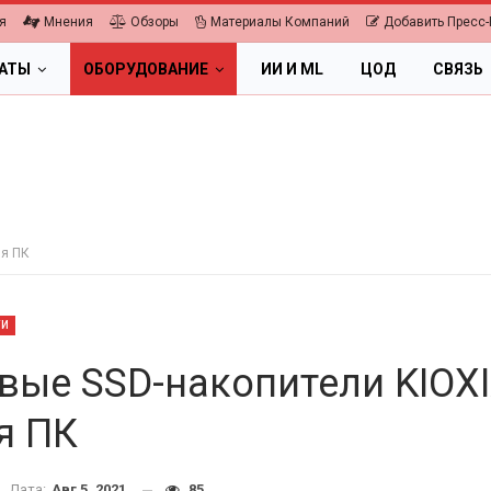
я
Мнения
Обзоры
Материалы Компаний
Добавить Пресс-
ЛАТЫ
ОБОРУДОВАНИЕ
ИИ И ML
ЦОД
СВЯЗЬ
ля ПК
ТИ
вые SSD-накопители KIOX
я ПК
ОБЛАКА
ПК, НОУТБУКИ
фровая экономика 2026.
Дата:
Авг 5, 2021
85