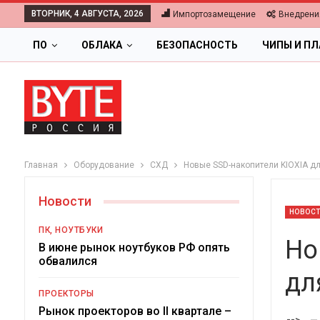
ВТОРНИК, 4 АВГУСТА, 2026
Импортозамещение
Внедрени
ПО
ОБЛАКА
БЕЗОПАСНОСТЬ
ЧИПЫ И П
Главная
Оборудование
СХД
Новые SSD-накопители KIOXIA д
Новости
НОВОС
ПК, НОУТБУКИ
Но
В июне рынок ноутбуков РФ опять
обвалился
дл
ПРОЕКТОРЫ
Ци
Рынок проекторов во II квартале –
-->