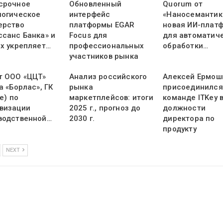
срочное
Обновленный
Quorum от
логическое
интерфейс
«Наносемантик
ерство
платформы EGAR
новая ИИ-плат
ссанс Банка» и
Focus для
для автоматич
ex укрепляет…
профессиональных
обработки…
участников рынка
т ООО «ЦЦТ»
Анализ российского
Алексей Ермош
а «Борлас», ГК
рынка
присоединился
ne) по
маркетплейсов: итоги
команде ITKey 
визации
2025 г., прогноз до
должности
водственной…
2030 г.
директора по
продукту
NEXT