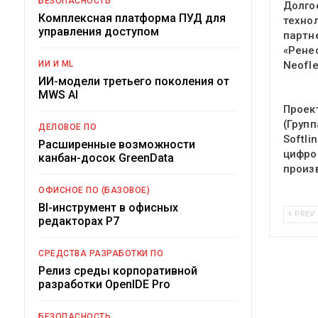
БЕЗОПАСНОСТЬ
Долго
Комплексная платформа ПУД для
техно
управления доступом
партн
«Рене
ИИ И ML
Neofl
ИИ-модели третьего поколения от
MWS AI
Проек
(Групп
ДЕЛОВОЕ ПО
Softli
Расширенные возможности
цифро
канбан-досок GreenData
произ
ОФИСНОЕ ПО (БАЗОВОЕ)
BI-инструмент в офисных
PREV
редакторах Р7
СРЕДСТВА РАЗРАБОТКИ ПО
Релиз среды корпоративной
разработки OpenIDE Pro
БЕЗОПАСНОСТЬ