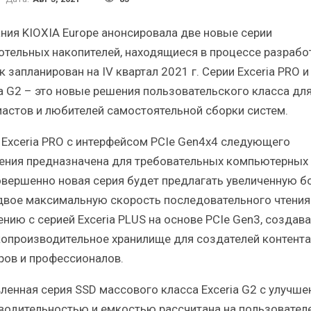
раткий статистический
Итоги и Бестселл
сборник от…
российского ИТ-рынка в
ния KIOXIA Europe анонсировала две новые серии
отельных накопителей, находящиеся в процессе разработ
 запланирован на IV квартал 2021 г. Серии Exceria PRO и
ia G2 – это новые решения пользовательского класса дл
иастов и любителей самостоятельной сборки систем.
ИБП
ИБП
 Exceria PRO с интерфейсом PCIe Gen4x4 следующего
осят ли глобальные угрозы
Отрасль ИБП в депре
ения предназначена для требовательных компьютерных 
российский рынок ИБП?
Часть II.
овершенно новая серия будет предлагать увеличенную б
двое максимальную скорость последовательного чтения
ению с серией Exceria PLUS на основе PCIe Gen3, создав
опроизводительное хранилище для создателей контента
ров и профессионалов.
ленная серия SSD массового класса Exceria G2 с улучше
водительностью и емкостью рассчитана на пользователе