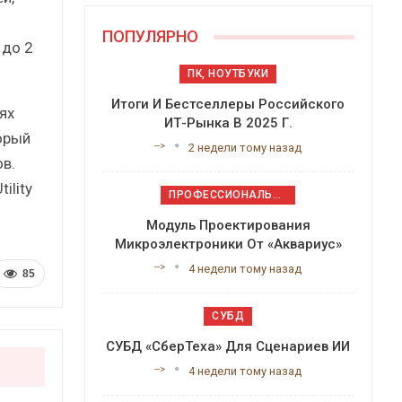
ПОПУЛЯРНО
 до 2
ПК, НОУТБУКИ
Итоги И Бестселлеры Российского
ях
ИТ-Рынка В 2025 Г.
орый
-->
2 недели тому назад
в.
ility
ПРОФЕССИОНАЛЬНОЕ ПРИКЛАДНОЕ ПО
Модуль Проектирования
Микроэлектроники От «Аквариус»
-->
4 недели тому назад
85
СУБД
СУБД «СберТеха» Для Сценариев ИИ
-->
4 недели тому назад