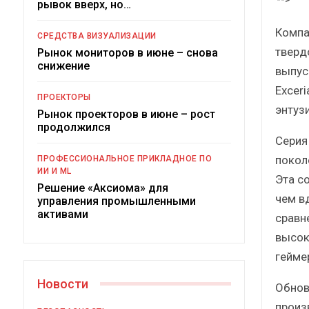
рывок вверх, но…
К
Компа
СРЕДСТВА ВИЗУАЛИЗАЦИИ
тверд
Рынок мониторов в июне – снова
снижение
выпуск
Excer
ПРОЕКТОРЫ
энтуз
Рынок проекторов в июне – рост
продолжился
Серия
Подк
покол
ПРОФЕССИОНАЛЬНОЕ ПРИКЛАДНОЕ ПО
ИИ И ML
Эта с
Решение «Аксиома» для
чем в
управления промышленными
активами
сравн
высок
гейме
Новости
Обнов
произ