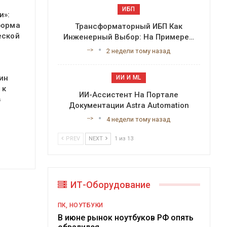
ИБП
и»:
форма
Трансформаторный ИБП Как
еской
Инженерный Выбор: На Примере…
-->
2 недели тому назад
ин
ИИ И ML
 к
ИИ-Ассистент На Портале
в
Документации Astra Automation
-->
4 недели тому назад
PREV
NEXT
1 из 13
ИТ-Оборудование
ПК, НОУТБУКИ
В июне рынок ноутбуков РФ опять