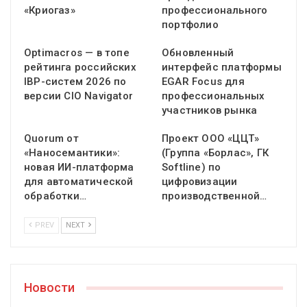
«Криогаз»
профессионального
портфолио
Optimacros — в топе
Обновленный
рейтинга российских
интерфейс платформы
IBP-систем 2026 по
EGAR Focus для
версии CIO Navigator
профессиональных
участников рынка
Quorum от
Проект ООО «ЦЦТ»
«Наносемантики»:
(Группа «Борлас», ГК
новая ИИ-платформа
Softline) по
для автоматической
цифровизации
обработки…
производственной…
PREV
NEXT
Новости