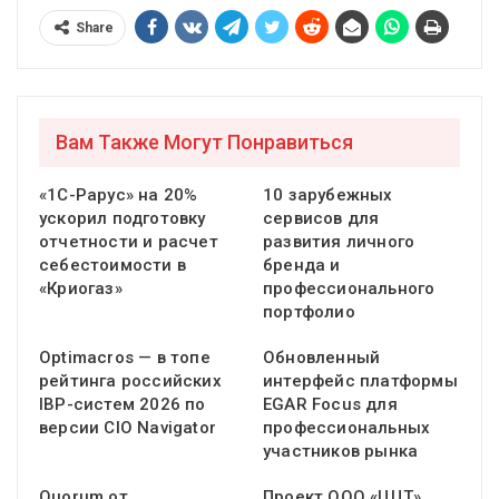
Share
Вам Также Могут Понравиться
«1С-Рарус» на 20%
10 зарубежных
ускорил подготовку
сервисов для
отчетности и расчет
развития личного
себестоимости в
бренда и
«Криогаз»
профессионального
портфолио
Optimacros — в топе
Обновленный
рейтинга российских
интерфейс платформы
IBP-систем 2026 по
EGAR Focus для
версии CIO Navigator
профессиональных
участников рынка
Quorum от
Проект ООО «ЦЦТ»