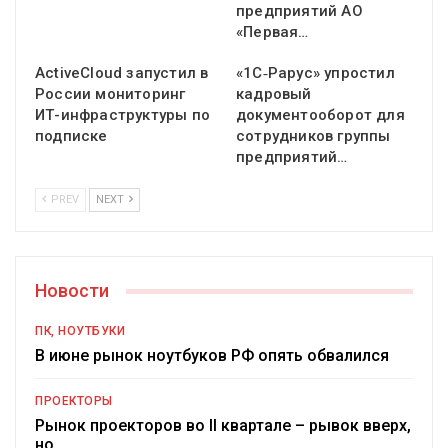
предприятий АО
«Первая…
ActiveCloud запустил в
«1С‑Рарус» упростил
России мониторинг
кадровый
ИТ-инфраструктуры по
документооборот для
подписке
сотрудников группы
предприятий…
PREV
NEXT
Новости
ПК, НОУТБУКИ
В июне рынок ноутбуков РФ опять обвалился
ПРОЕКТОРЫ
Рынок проекторов во II квартале – рывок вверх,
но…