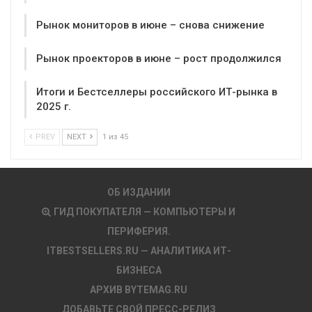
Рынок мониторов в июне – снова снижение
Рынок проекторов в июне – рост продолжился
Итоги и Бестселлеры российского ИТ-рынка в
2025 г.
PREV
NEXT
1 из 45
ОБ ИЗДАНИИ
ГИД ПОКУПАТЕЛЯ — КОМПЬЮТЕРЫ И
ПЕРИФЕРИЯ.
ITBESTSELLERS.RU — АНАЛИТИКА ИТ-
БИЗНЕСА
АРХИВ BYTEMAG.RU
ДОБАВЬТЕ СВОЙ ПРЕСС-РЕЛИЗ