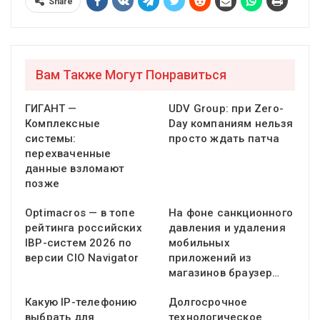
Share
Вам Также Могут Понравиться
ГИГАНТ —
UDV Group: при Zero-
Комплексные
Day компаниям нельзя
системы:
просто ждать патча
перехваченные
данные взломают
позже
Optimacros — в топе
На фоне санкционного
рейтинга российских
давления и удаления
IBP-систем 2026 по
мобильных
версии CIO Navigator
приложений из
магазинов браузер…
Какую IP-телефонию
Долгосрочное
выбрать для
технологическое