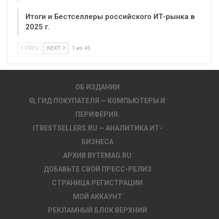
Итоги и Бестселлеры российского ИТ-рынка в
2025 г.
PREV
NEXT
1 из 45
ОБ ИЗДАНИИ
ГИД ПОКУПАТЕЛЯ — КОМПЬЮТЕРЫ И
ПЕРИФЕРИЯ.
ITBESTSELLERS.RU — АНАЛИТИКА ИТ-
БИЗНЕСА
АРХИВ BYTEMAG.RU
ДОБАВЬТЕ СВОЙ ПРЕСС-РЕЛИЗ
СТРАНИЦА РЕГИСТРАЦИИ
МОЙ АККАУНТ
РЕКЛАМНЫЙ БЛОК ВЕРХНИЙ