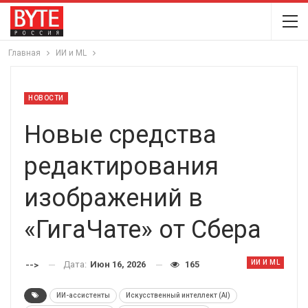
Главная
ИИ и ML
НОВОСТИ
Новые средства
редактирования
изображений в
«ГигаЧате» от Сбера
ИИ И ML
Дата:
Июн 16, 2026
165
-->
ИИ-ассистенты
Искусственный интеллект (AI)