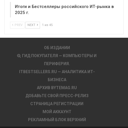
Итоги и Бестселлеры российского ИТ-рынка в
2025 г.
PREV
NEXT
1 из 45
ОБ ИЗДАНИИ
ГИД ПОКУПАТЕЛЯ — КОМПЬЮТЕРЫ И
ПЕРИФЕРИЯ.
ITBESTSELLERS.RU — АНАЛИТИКА ИТ-
БИЗНЕСА
АРХИВ BYTEMAG.RU
ДОБАВЬТЕ СВОЙ ПРЕСС-РЕЛИЗ
СТРАНИЦА РЕГИСТРАЦИИ
МОЙ АККАУНТ
РЕКЛАМНЫЙ БЛОК ВЕРХНИЙ