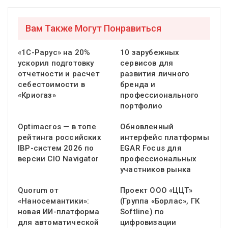
Вам Также Могут Понравиться
«1С-Рарус» на 20%
10 зарубежных
ускорил подготовку
сервисов для
отчетности и расчет
развития личного
себестоимости в
бренда и
«Криогаз»
профессионального
портфолио
Optimacros — в топе
Обновленный
рейтинга российских
интерфейс платформы
IBP-систем 2026 по
EGAR Focus для
версии CIO Navigator
профессиональных
участников рынка
Quorum от
Проект ООО «ЦЦТ»
«Наносемантики»:
(Группа «Борлас», ГК
новая ИИ-платформа
Softline) по
для автоматической
цифровизации