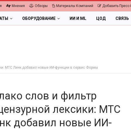
я
Мнения
Обзоры
Материалы Компаний
Добавить Пресс-
ЛАТЫ
ОБОРУДОВАНИЕ
ИИ И ML
ЦОД
СВЯЗЬ
ики: МТС Линк добавил новые ИИ-функции в сервис Формы
лако слов и фильтр
цензурной лексики: МТС
нк добавил новые ИИ-
ПК, НОУТБУКИ
2026.