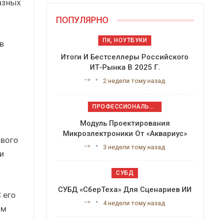
азных
ПОПУЛЯРНО
ПК, НОУТБУКИ
в
Итоги И Бестселлеры Российского
ИТ-Рынка В 2025 Г.
-->
2 недели тому назад
ПРОФЕССИОНАЛЬНОЕ ПРИКЛАДНОЕ ПО
Модуль Проектирования
Микроэлектроники От «Аквариус»
ового
-->
3 недели тому назад
и
СУБД
СУБД «СберТеха» Для Сценариев ИИ
 его
-->
4 недели тому назад
им