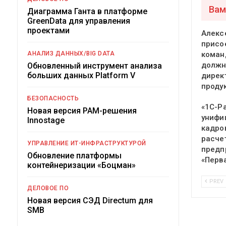
Вам
Диаграмма Ганта в платформе
GreenData для управления
проектами
Алекс
присо
АНАЛИЗ ДАННЫХ/BIG DATA
команд
должн
Обновленный инструмент анализа
больших данных Platform V
дирек
проду
БЕЗОПАСНОСТЬ
«1С-Р
Новая версия PAM-решения
унифи
Innostage
кадро
расче
УПРАВЛЕНИЕ ИТ-ИНФРАСТРУКТУРОЙ
предп
Обновление платформы
«Перв
контейнеризации «Боцман»
PREV
ДЕЛОВОЕ ПО
Новая версия СЭД Directum для
SMB