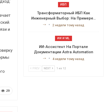
дход:
ИБП
Трансформаторный ИБП Как
ечает
Инженерный Выбор: На Примере…
ский.
-->
2 недели тому назад
язи и
ИИ И ML
ИИ-Ассистент На Портале
оверку
Документации Astra Automation
Формы
-->
4 недели тому назад
PREV
NEXT
1 из 12
ого
29