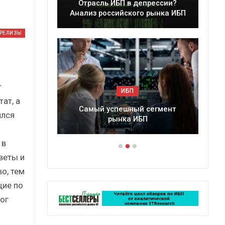
Отрасль ИБП в депрессии?
Краткий статист
нализ российского рынка ИБП
сборник от
-РЕЛИЗЫ
т
ИБП
ИБП
ат, а
Самый успешный сегмент
Подкосят ли глобаль
ился
рынка ИБП
российский рыно
 в
веты и
о, тем
щие по
ог