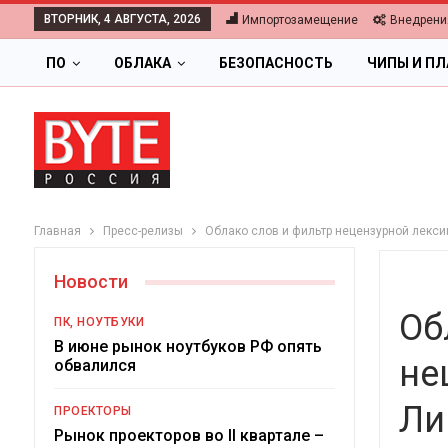
ВТОРНИК, 4 АВГУСТА, 2026
Импортозамещение
Внедрени
ПО
ОБЛАКА
БЕЗОПАСНОСТЬ
ЧИПЫ И П
Главная
Пресс-релизы
Облако слов и фильтр нецензурной лекс
Новости
Об
ПК, НОУТБУКИ
В июне рынок ноутбуков РФ опять
не
обвалился
ОБЛАКА
Ли
ПРОЕКТОРЫ
Цифровая экономика 
Рынок проекторов во II квартале –