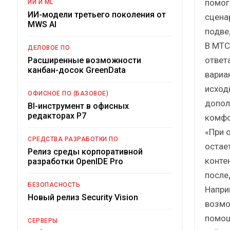
помог
ИИ И ML
ИИ-модели третьего поколения от
сцена
MWS AI
подве
В МТС
ДЕЛОВОЕ ПО
ответ
Расширенные возможности
канбан-досок GreenData
вариа
исход
ОФИСНОЕ ПО (БАЗОВОЕ)
допол
BI-инструмент в офисных
редакторах Р7
комфо
«При 
СРЕДСТВА РАЗРАБОТКИ ПО
остае
Релиз среды корпоративной
конте
разработки OpenIDE Pro
после
БЕЗОПАСНОСТЬ
Напри
Новый релиз Security Vision
возмо
помощ
СЕРВЕРЫ