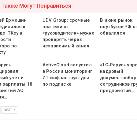
 Также Могут Понравиться
ей Ермошин
UDV Group: срочные
В июне рынок
единился к
платежи от
ноутбуков РФ о
е ITKey в
«руководителя» нужно
обвалился
ости
проверять через
тора по
независимый канал
кту
арус»
ActiveCloud запустил
«1С‑Рарус» упр
цировал
в России мониторинг
кадровый
вый учет и
ИТ-инфраструктуры
документообор
т зарплаты 18
по подписке
сотрудников гр
риятий АО
предприятий…
ая…
NEXT