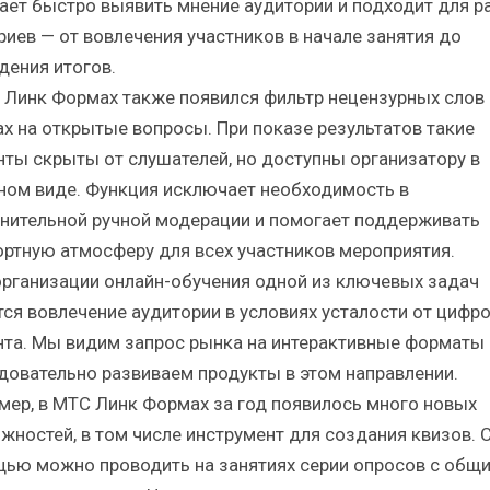
ает быстро выявить мнение аудитории и подходит для р
риев — от вовлечения участников в начале занятия до
дения итогов.
 Линк Формах также появился фильтр нецензурных слов 
ах на открытые вопросы. При показе результатов такие
нты скрыты от слушателей, но доступны организатору в
ном виде. Функция исключает необходимость в
нительной ручной модерации и помогает поддерживать
ртную атмосферу для всех участников мероприятия.
организации онлайн-обучения одной из ключевых задач
тся вовлечение аудитории в условиях усталости от цифр
нта. Мы видим запрос рынка на интерактивные форматы 
довательно развиваем продукты в этом направлении.
мер, в МТС Линк Формах за год появилось много новых
жностей, в том числе инструмент для создания квизов. С
ью можно проводить на занятиях серии опросов с общ