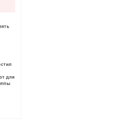
пять
остил
от для
уппы