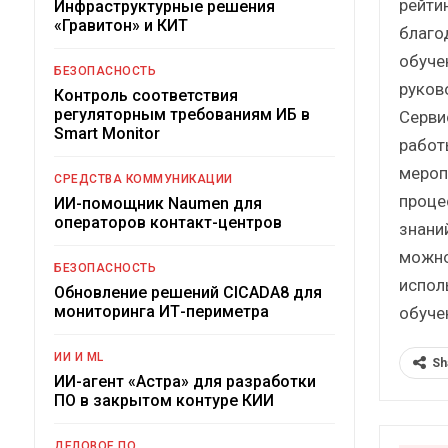
рейти
Инфраструктурные решения
«Гравитон» и КИТ
благо
обуче
БЕЗОПАСНОСТЬ
руков
Контроль соответствия
регуляторным требованиям ИБ в
Серви
Smart Monitor
работ
мероп
СРЕДСТВА КОММУНИКАЦИИ
проце
ИИ-помощник Naumen для
операторов контакт-центров
знани
можно
БЕЗОПАСНОСТЬ
испол
Обновление решений CICADA8 для
мониторинга ИТ-периметра
обуче
ИИ И ML
Sh
ИИ-агент «Астра» для разработки
ПО в закрытом контуре КИИ
ДЕЛОВОЕ ПО