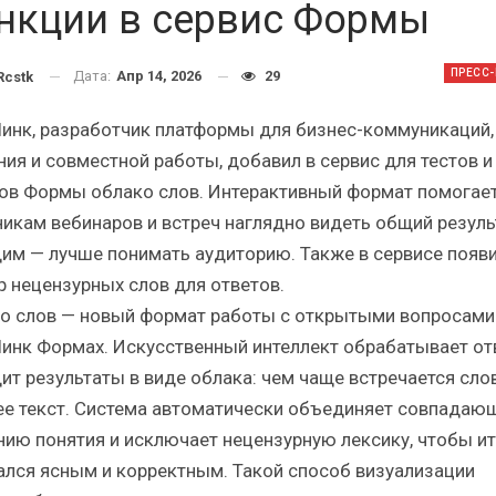
ский
Итоги и Бестселлеры
нкции в сервис Формы
российского ИТ-рынка в 2025 г.
А
ПРЕСС
Дата:
Апр 14, 2026
29
cstk
инк, разработчик платформы для бизнес-коммуникаций,
ния и совместной работы, добавил в сервис для тестов и
ов Формы облако слов. Интерактивный формат помогае
ИБП
никам вебинаров и встреч наглядно видеть общий результ
е угрозы
Отрасль ИБП в депрессии?
им — лучше понимать аудиторию. Также в сервисе появ
ИБП?
Часть II.
р нецензурных слов для ответов.
о слов — новый формат работы с открытыми вопросами
инк Формах. Искусственный интеллект обрабатывает от
ит результаты в виде облака: чем чаще встречается слов
ее текст. Система автоматически объединяет совпадаю
нию понятия и исключает нецензурную лексику, чтобы ит
ался ясным и корректным. Такой способ визуализации