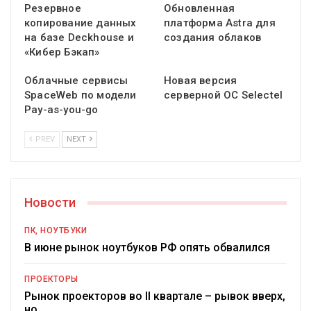
Резервное
Обновленная
копирование данных
платформа Astra для
на базе Deckhouse и
создания облаков
«Кибер Бэкап»
Облачные сервисы
Новая версия
SpaceWeb по модели
серверной ОС Selectel
Pay-as-you-go
PREV
NEXT
Новости
ПК, НОУТБУКИ
В июне рынок ноутбуков РФ опять обвалился
ПРОЕКТОРЫ
Рынок проекторов во II квартале – рывок вверх,
но…