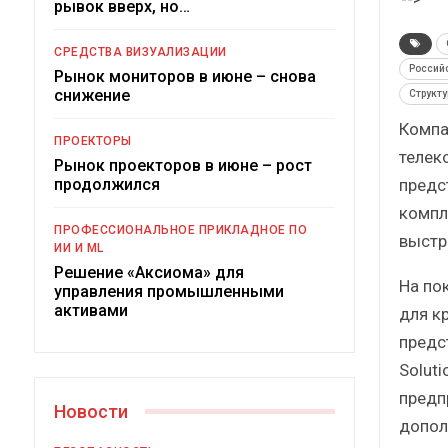
рывок вверх, но…
Краткий статистический
сборник от…
СРЕДСТВА ВИЗУАЛИЗАЦИИ
Россий
Рынок мониторов в июне – снова
снижение
Структ
Компа
ПРОЕКТОРЫ
телек
Рынок проекторов в июне – рост
ИБП
предс
продолжился
компл
Подкосят ли глобальные угрозы
ПРОФЕССИОНАЛЬНОЕ ПРИКЛАДНОЕ ПО
российский рынок ИБП?
выстр
ИИ И ML
Решение «Аксиома» для
На пок
управления промышленными
активами
для к
предс
Solut
предп
Новости
допол