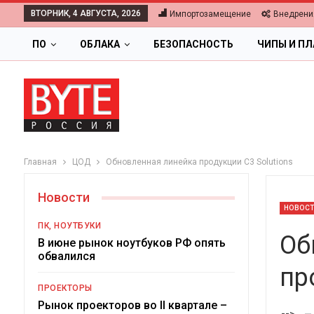
ВТОРНИК, 4 АВГУСТА, 2026
Импортозамещение
Внедрени
ПО
ОБЛАКА
БЕЗОПАСНОСТЬ
ЧИПЫ И П
Главная
ЦОД
Обновленная линейка продукции C3 Solutions
Новости
НОВОС
ПК, НОУТБУКИ
Об
В июне рынок ноутбуков РФ опять
обвалился
пр
ОБЛАКА
ПРОЕКТОРЫ
Цифровая экономика 2026.
Рынок проекторов во II квартале –
-->