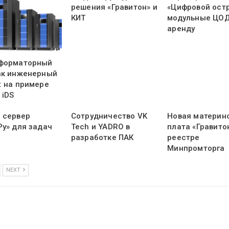
решения «Гравитон» и
«Цифровой остр
КИТ
модульные ЦОД
аренду
форматорный
ак инженерный
: на примере
 iDS
 сервер
Сотрудничество VK
Новая материн
Ру» для задач
Tech и YADRO в
плата «Гравитон
разработке ПАК
реестре
Минпромторга
NEXT