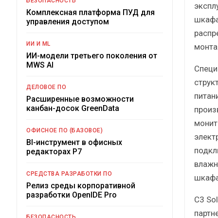
БЕЗОПАСНОСТЬ
экспл
Комплексная платформа ПУД для
шкафа
управления доступом
распр
ИИ И ML
монта
ИИ-модели третьего поколения от
MWS AI
Специ
струк
ДЕЛОВОЕ ПО
питан
Расширенные возможности
канбан-досок GreenData
произ
монит
ОФИСНОЕ ПО (БАЗОВОЕ)
элект
BI-инструмент в офисных
подкл
редакторах Р7
влажн
СРЕДСТВА РАЗРАБОТКИ ПО
шкафа
Релиз среды корпоративной
разработки OpenIDE Pro
C3 So
партн
БЕЗОПАСНОСТЬ