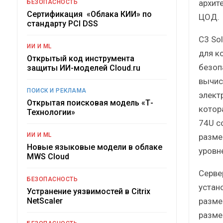
архит
БЕЗОПАСНОСТЬ
Сертификация «Облака КИИ» по
ЦОД.
стандарту PCI DSS
C3 So
ИИ И ML
для к
Открытый код инструмента
безоп
защиты ИИ-моделей Cloud.ru
вычис
ПОИСК И РЕКЛАМА
элект
Открытая поисковая модель «Т-
котора
Технологии»
74U с
ИИ И ML
разме
Новые языковые модели в облаке
уровн
MWS Cloud
Серве
БЕЗОПАСНОСТЬ
устан
Устранение уязвимостей в Citrix
разме
NetScaler
разме