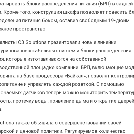
уатировать блоки распределения питания (БРП) в задней
. Кроме того, конструкция шкафа позволяет повесить б
еделения питания боком, оставив свободным 19-дюйм
жное пространство.
алисты С3 Solutions презентовали новые линейки
турированных кабельных систем и блоки распределения
ия, которые изготавливаются на собственной
водственной площадке компании. БРП, включающие мод
оринга на базе процессора «Байкал», позволят контроли
ропитание и управлять каждой розеткой. С помощью
ючаемых датчиков теперь можно мониторить температур
ость, протечку воды, появление дыма и открытие двере
.
lutions также объявила о совершенствовании своей
ерской и ценовой политики. Регулируемое количество