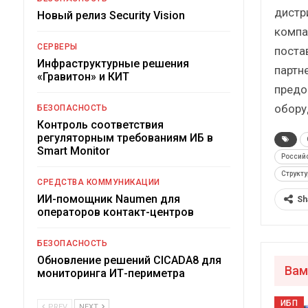
дистр
Новый релиз Security Vision
компа
СЕРВЕРЫ
поста
Инфраструктурные решения
партн
«Гравитон» и КИТ
предо
обору
БЕЗОПАСНОСТЬ
Контроль соответствия
регуляторным требованиям ИБ в
Smart Monitor
Россий
Структ
СРЕДСТВА КОММУНИКАЦИИ
ИИ-помощник Naumen для
Sh
операторов контакт-центров
БЕЗОПАСНОСТЬ
Обновление решений CICADA8 для
Вам
мониторинга ИТ-периметра
ИБП
PREV
NEXT