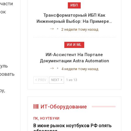
 части
ИБП
лок
Трансформаторный ИБП Как
Инженерный Выбор: На Примере…
-->
2 недели тому назад
ИИ И ML
ИИ-Ассистент На Портале
Документации Astra Automation
уль
-->
4 недели тому назад
ровать
PREV
NEXT
1 из 13
у,
й
ИТ-Оборудование
ПК, НОУТБУКИ
В июне рынок ноутбуков РФ опять