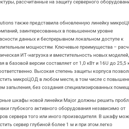
ектуры, рассчитанные на защиту серверного оборудовани
lutions также представила обновленную линейку микро
омпаний, заинтересованных в повышенном уровне
асности данных и беспрерывном локальном доступе к
лительным мощностям. Ключевые преимущества – расч
рическая ИТ-нагрузка и вместительность новых моделей,
я в базовой версии составляет от 1,0 кВт и 16U до 25,5 
оответственно. Высокая степень защиты корпуса позвол
стить микроЦОД в любом месте, в том числе с повыше
ем запыления, без создания специализированных помещ
рные шкафы новой линейки Major должны решить проб
овки глубокого активного оборудования независимо от
ров сервера того или иного производителя. В шкафу мо
стить сервер глубиной более 1 м и при этом легко