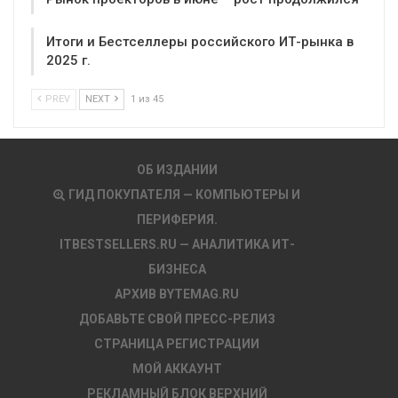
Итоги и Бестселлеры российского ИТ-рынка в
2025 г.
PREV
NEXT
1 из 45
ОБ ИЗДАНИИ
ГИД ПОКУПАТЕЛЯ — КОМПЬЮТЕРЫ И
ПЕРИФЕРИЯ.
ITBESTSELLERS.RU — АНАЛИТИКА ИТ-
БИЗНЕСА
АРХИВ BYTEMAG.RU
ДОБАВЬТЕ СВОЙ ПРЕСС-РЕЛИЗ
СТРАНИЦА РЕГИСТРАЦИИ
МОЙ АККАУНТ
РЕКЛАМНЫЙ БЛОК ВЕРХНИЙ