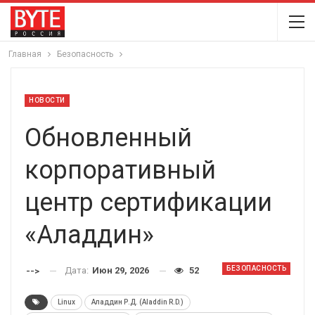
Главная
Безопасность
НОВОСТИ
Обновленный
корпоративный
центр сертификации
«Аладдин»
БЕЗОПАСНОСТЬ
Дата:
Июн 29, 2026
52
-->
Linux
Аладдин Р.Д. (Aladdin R.D.)