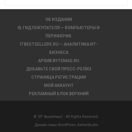
ОБ ИЗДАНИИ
ГИД ПОКУПАТЕЛЯ — КОМПЬЮТЕРЫ И
ПЕРИФЕРИЯ.
ITBESTSELLERS.RU — АНАЛИТИКА ИТ-
БИЗНЕСА
АРХИВ BYTEMAG.RU
ДОБАВЬТЕ СВОЙ ПРЕСС-РЕЛИЗ
СТРАНИЦА РЕГИСТРАЦИИ
МОЙ АККАУНТ
РЕКЛАМНЫЙ БЛОК ВЕРХНИЙ
© "ИТ Аналитика" - All Rights Reserved.
Дизайн темы WordPress:
BetterStudio