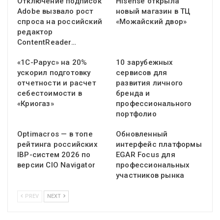
Отключение подписок
Hisense открыла
Adobe вызвало рост
новый магазин в ТЦ
спроса на российский
«Можайский двор»
редактор
ContentReader…
«1С-Рарус» на 20%
10 зарубежных
ускорил подготовку
сервисов для
отчетности и расчет
развития личного
себестоимости в
бренда и
«Криогаз»
профессионального
портфолио
Optimacros — в топе
Обновленный
рейтинга российских
интерфейс платформы
IBP-систем 2026 по
EGAR Focus для
версии CIO Navigator
профессиональных
участников рынка
PREV
NEXT