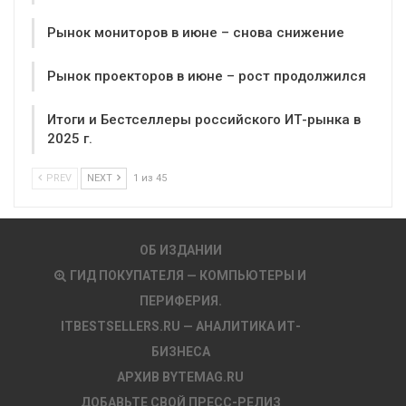
Рынок мониторов в июне – снова снижение
Рынок проекторов в июне – рост продолжился
Итоги и Бестселлеры российского ИТ-рынка в
2025 г.
PREV
NEXT
1 из 45
ОБ ИЗДАНИИ
ГИД ПОКУПАТЕЛЯ — КОМПЬЮТЕРЫ И
ПЕРИФЕРИЯ.
ITBESTSELLERS.RU — АНАЛИТИКА ИТ-
БИЗНЕСА
АРХИВ BYTEMAG.RU
ДОБАВЬТЕ СВОЙ ПРЕСС-РЕЛИЗ