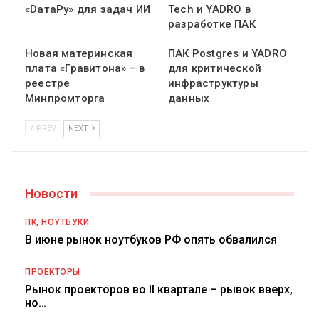
«DатаРу» для задач ИИ
Tech и YADRO в
разработке ПАК
Новая материнская
ПАК Postgres и YADRO
плата «Гравитона» – в
для критической
реестре
инфраструктуры
Минпромторга
данных
PREV
NEXT
Новости
ПК, НОУТБУКИ
В июне рынок ноутбуков РФ опять обвалился
ПРОЕКТОРЫ
Рынок проекторов во II квартале – рывок вверх,
но…