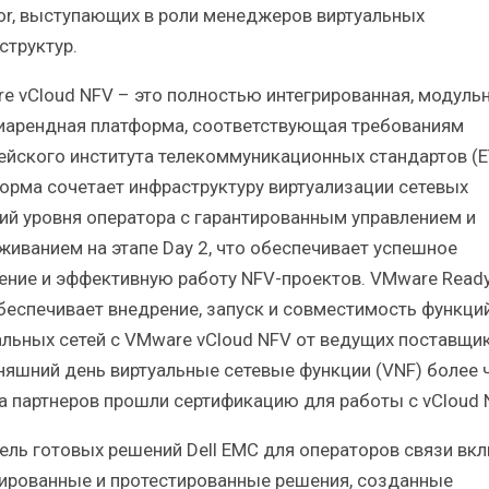
tor, выступающих в роли менеджеров виртуальных
структур.
e vCloud NFV – это полностью интегрированная, модульн
иарендная платформа, соответствующая требованиям
ейского института телекоммуникационных стандартов (ET
орма сочетает инфраструктуру виртуализации сетевых
ий уровня оператора с гарантированным управлением и
живанием на этапе Day 2, что обеспечивает успешное
ение и эффективную работу NFV-проектов. VMware Ready
беспечивает внедрение, запуск и совместимость функци
альных сетей с VMware vCloud NFV от ведущих поставщик
няшний день виртуальные сетевые функции (VNF) более 
а партнеров прошли сертификацию для работы с vCloud 
ель готовых решений Dell EMC для операторов связи вк
ированные и протестированные решения, созданные