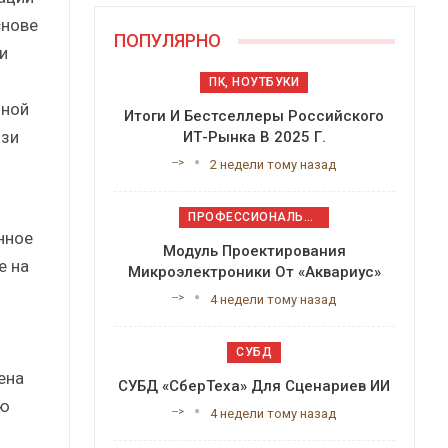
снове
ПОПУЛЯРНО
и
ПК, НОУТБУКИ
бной
Итоги И Бестселлеры Российского
язи
ИТ-Рынка В 2025 Г.
-->
2 недели тому назад
ПРОФЕССИОНАЛЬНОЕ ПРИКЛАДНОЕ ПО
нное
Модуль Проектирования
е на
Микроэлектроники От «Аквариус»
-->
4 недели тому назад
СУБД
ена
СУБД «СберТеха» Для Сценариев ИИ
ью
-->
4 недели тому назад