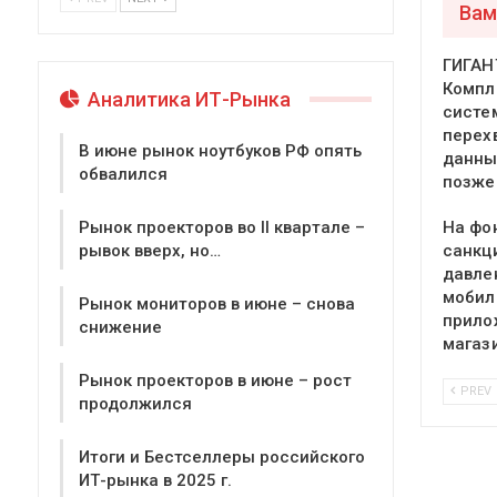
Вам
ГИГАН
Компл
Аналитика ИТ-Рынка
систе
перех
В июне рынок ноутбуков РФ опять
данны
обвалился
позже
На фо
Рынок проекторов во II квартале –
санкц
рывок вверх, но…
давле
мобил
Рынок мониторов в июне – снова
прило
снижение
магаз
Рынок проекторов в июне – рост
PREV
продолжился
Итоги и Бестселлеры российского
ИТ-рынка в 2025 г.