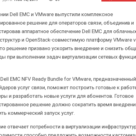
Итоги и Бестселлеры
Отрасль 
российского ИТ-рынка в 2025 г.
Анализ рос
нии Dell EMC и VMware выпустили комплексное
рированное решение для операторов связи, объединив и
стировав аппаратное обеспечение Dell EMC для облачны
структур и OpenStack-совместимую платформу VMware v
Это решение призвано ускорить внедрение и снизить общ
ИБП
ды при выполнении задач виртуализации сетевых функци
Отрасль ИБП в депрессии?
Самый у
Часть II.
р
 Dell EMC NFV Ready Bundle for VMware, предназначенный
йдеров услуг связи, поможет построить готовые к работ
еры и разработать новые услуги для абонентов. Готовое
стированное решение должно сократить время внедрени
ить коммерческий запуск услуг.
ие отвечает потребности в виртуализации инфраструктур
одимости способно предложить возможности кастомиз