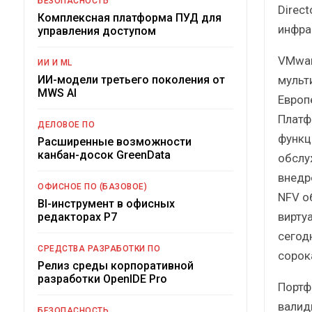
БЕЗОПАСНОСТЬ
Direc
Комплексная платформа ПУД для
инфра
управления доступом
VMwar
ИИ И ML
мульт
ИИ-модели третьего поколения от
MWS AI
Европ
Платф
ДЕЛОВОЕ ПО
функц
Расширенные возможности
канбан-досок GreenData
обслу
внедр
ОФИСНОЕ ПО (БАЗОВОЕ)
NFV о
BI-инструмент в офисных
вирту
редакторах Р7
сегод
СРЕДСТВА РАЗРАБОТКИ ПО
сорок
Релиз среды корпоративной
разработки OpenIDE Pro
Портф
валид
БЕЗОПАСНОСТЬ