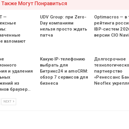
 Также Могут Понравиться
Т —
UDV Group: при Zero-
Optimacros — в
ексные
Day компаниям
рейтинга росси
мы:
нельзя просто ждать
IBP-систем 202
ваченные
патча
версии CIO Navi
е взломают
не
Какую IP-телефонию
Долгосрочное
ионного
выбрать для
технологическ
ния и удаления
Битрикс24 и amoCRM:
партнерство
ьных
обзор 7 сервисов для
«Ренессанс Бан
жений из
бизнеса
Neoflex укрепл
инов браузер…
NEXT