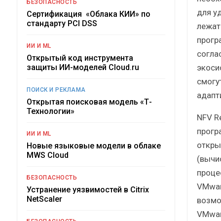
БЕЗОПАСНОСТЬ
для у
Сертификация «Облака КИИ» по
стандарту PCI DSS
лежат
прогр
ИИ И ML
согла
Открытый код инструмента
экоси
защиты ИИ-моделей Cloud.ru
смогу
ПОИСК И РЕКЛАМА
адапт
Открытая поисковая модель «Т-
Технологии»
NFV R
прогр
ИИ И ML
откры
Новые языковые модели в облаке
MWS Cloud
(вычи
проце
БЕЗОПАСНОСТЬ
VMwar
Устранение уязвимостей в Citrix
NetScaler
возмо
VMware