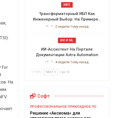
ИБП
Трансформаторный ИБП Как
Инженерный Выбор: На Примере…
ая,
-->
2 недели тому назад
SI).
ИИ И ML
ИИ-Ассистент На Портале
Документации Astra Automation
-->
4 недели тому назад
 for
PREV
NEXT
1 из 13
й
ов. На
чем
Софт
NFV.
ПРОФЕССИОНАЛЬНОЕ ПРИКЛАДНОЕ ПО
лючает
Решение «Аксиома» для