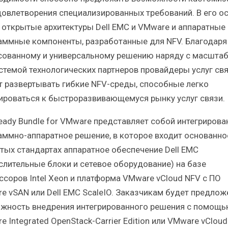
довлетворения специализированных требований. В его о
 открытые архитектуры Dell EMC и VMware и аппаратные 
аммные компоненты, разработанные для NFV. Благодаря
сованному и универсальному решению наряду с масшта
стемой технологических партнеров провайдеры услуг св
т развертывать гибкие NFV-среды, способные легко
ироваться к быстроразвивающемуся рынку услуг связи.
eady Bundle for VMware представляет собой интегрирова
аммно-аппаратное решение, в которое входит основанно
тых стандартах аппаратное обеспечение Dell EMC
слительные блоки и сетевое оборудование) на базе
ссоров Intel Xeon и платформа VMware vCloud NFV с ПО
e vSAN или Dell EMC ScaleIO. Заказчикам будет предлож
жность внедрения интегрированного решения с помощ
 Integrated OpenStack-Carrier Edition или VMware vCloud