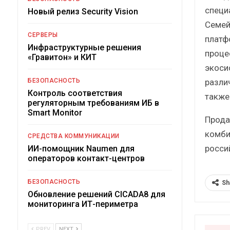
специ
Новый релиз Security Vision
Семей
СЕРВЕРЫ
платф
Инфраструктурные решения
проце
«Гравитон» и КИТ
экоси
разли
БЕЗОПАСНОСТЬ
Контроль соответствия
также
регуляторным требованиям ИБ в
Smart Monitor
Прода
комби
СРЕДСТВА КОММУНИКАЦИИ
росси
ИИ-помощник Naumen для
операторов контакт-центров
БЕЗОПАСНОСТЬ
Sh
Обновление решений CICADA8 для
мониторинга ИТ-периметра
PREV
NEXT