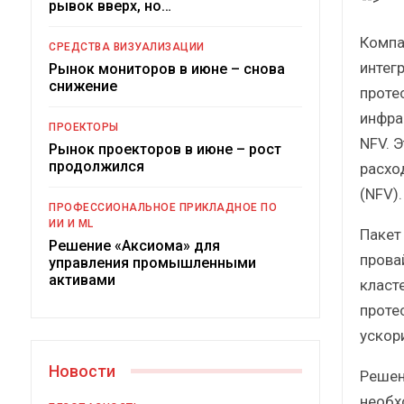
рывок вверх, но…
Краткий статистический
сборник от…
Компа
СРЕДСТВА ВИЗУАЛИЗАЦИИ
интег
Рынок мониторов в июне – снова
снижение
проте
инфра
ПРОЕКТОРЫ
NFV. 
Рынок проекторов в июне – рост
ИБП
продолжился
расхо
(NFV).
Подкосят ли глобальные угрозы
ПРОФЕССИОНАЛЬНОЕ ПРИКЛАДНОЕ ПО
российский рынок ИБП?
ИИ И ML
Пакет
Решение «Аксиома» для
прова
управления промышленными
активами
класт
проте
ускор
Новости
Решен
необх