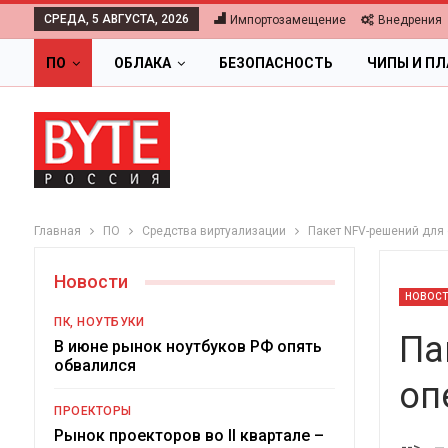
СРЕДА, 5 АВГУСТА, 2026
Импортозамещение
Внедрения
ПО
ОБЛАКА
БЕЗОПАСНОСТЬ
ЧИПЫ И П
Главная
ПО
Средства виртуализации
Пакет NFV-решений для
Новости
НОВОС
ПК, НОУТБУКИ
Па
В июне рынок ноутбуков РФ опять
обвалился
оп
ОБЛАКА
ПРОЕКТОРЫ
Цифровая экономика 2026.
Рынок проекторов во II квартале –
-->