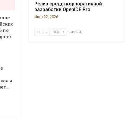
Релиз среды корпоративной
разработки OpenIDE Pro
Июл 22, 2026
 топе
йских
6 по
PREV
NEXT
1 из 694
gator
ое
ка» и
яет…