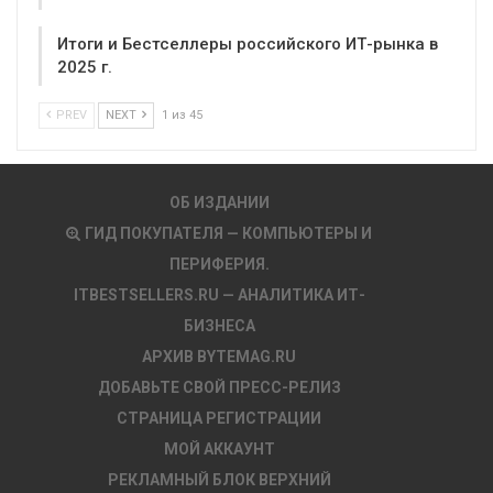
Итоги и Бестселлеры российского ИТ-рынка в
2025 г.
PREV
NEXT
1 из 45
ОБ ИЗДАНИИ
ГИД ПОКУПАТЕЛЯ — КОМПЬЮТЕРЫ И
ПЕРИФЕРИЯ.
ITBESTSELLERS.RU — АНАЛИТИКА ИТ-
БИЗНЕСА
АРХИВ BYTEMAG.RU
ДОБАВЬТЕ СВОЙ ПРЕСС-РЕЛИЗ
СТРАНИЦА РЕГИСТРАЦИИ
МОЙ АККАУНТ
РЕКЛАМНЫЙ БЛОК ВЕРХНИЙ