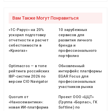
Вам Также Могут Понравиться
«1С-Рарус» на 20%
10 зарубежных
ускорил подготовку
сервисов для
отчетности и расчет
развития личного
себестоимости в
бренда и
«Криогаз»
профессионального
портфолио
Optimacros — в топе
Обновленный
рейтинга российских
интерфейс платформы
IBP-систем 2026 по
EGAR Focus для
версии CIO Navigator
профессиональных
участников рынка
Quorum от
Проект ООО «ЦЦТ»
«Наносемантики»:
(Группа «Борлас», ГК
новая ИИ-платформа
Softline) по