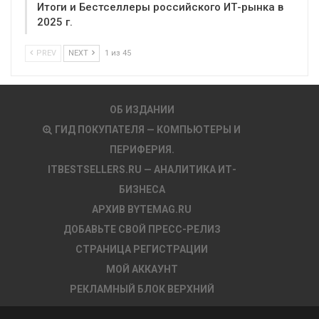
Итоги и Бестселлеры российского ИТ-рынка в
2025 г.
PREV
NEXT
1 из 45
ОБ ИЗДАНИИ
ГИД ПОКУПАТЕЛЯ — КОМПЬЮТЕРЫ И
ПЕРИФЕРИЯ.
ITBESTSELLERS.RU — АНАЛИТИКА ИТ-
БИЗНЕСА
АРХИВ BYTEMAG.RU
ДОБАВЬТЕ СВОЙ ПРЕСС-РЕЛИЗ
СТРАНИЦА РЕГИСТРАЦИИ
МОЙ АККАУНТ
РЕКЛАМНЫЙ БЛОК ВЕРХНИЙ