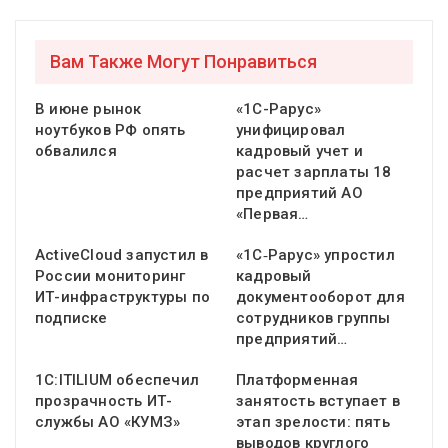
Вам Также Могут Понравиться
В июне рынок
«1С-Рарус»
ноутбуков РФ опять
унифицировал
обвалился
кадровый учет и
расчет зарплаты 18
предприятий АО
«Первая…
ActiveCloud запустил в
«1С‑Рарус» упростил
России мониторинг
кадровый
ИТ-инфраструктуры по
документооборот для
подписке
сотрудников группы
предприятий…
1С:ITILIUM обеспечил
Платформенная
прозрачность ИТ-
занятость вступает в
службы АО «КУМЗ»
этап зрелости: пять
выводов круглого