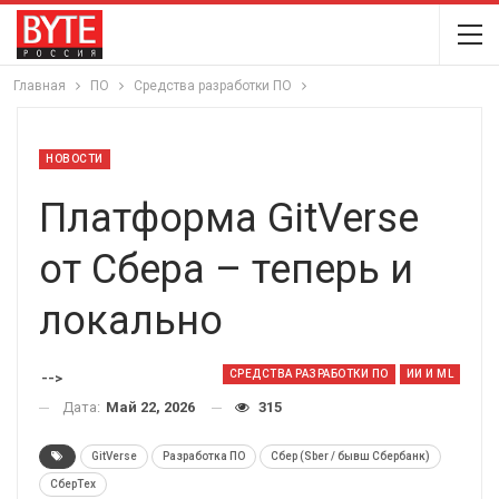
Главная
ПО
Средства разработки ПО
НОВОСТИ
Платформа GitVerse
от Сбера – теперь и
локально
СРЕДСТВА РАЗРАБОТКИ ПО
ИИ И ML
-->
Дата:
Май 22, 2026
315
GitVerse
Разработка ПО
Сбер (Sber / бывш Сбербанк)
СберТех