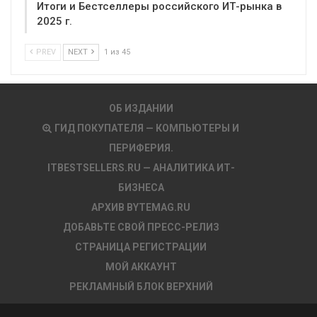
Итоги и Бестселлеры российского ИТ-рынка в
2025 г.
PREV
NEXT
1 из 45
ОБ ИЗДАНИИ
ГИД ПОКУПАТЕЛЯ — КОМПЬЮТЕРЫ И
ПЕРИФЕРИЯ.
ITBESTSELLERS.RU — АНАЛИТИКА ИТ-
БИЗНЕСА
АРХИВ BYTEMAG.RU
ДОБАВЬТЕ СВОЙ ПРЕСС-РЕЛИЗ
СТРАНИЦА РЕГИСТРАЦИИ
МОЙ АККАУНТ
РЕКЛАМНЫЙ БЛОК ВЕРХНИЙ