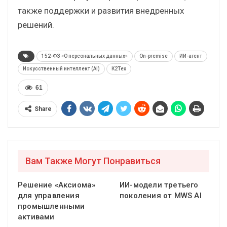
также поддержки и развития внедренных
решений.
152-ФЗ «О персональных данных»
On-premise
ИИ-агент
Искусственный интеллект (AI)
К2Тех
61
Share
Вам Также Могут Понравиться
Решение «Аксиома»
ИИ-модели третьего
для управления
поколения от MWS AI
промышленными
активами