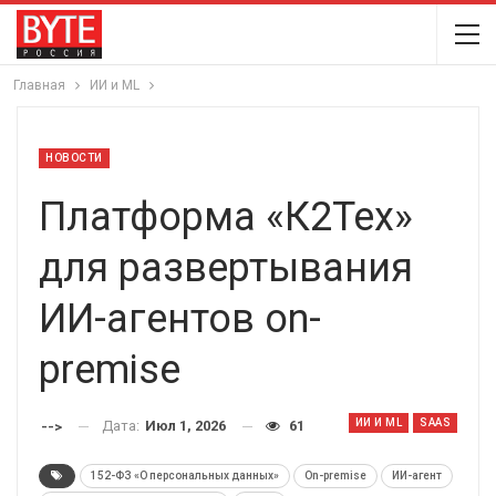
Главная
ИИ и ML
НОВОСТИ
Платформа «К2Тех»
для развертывания
ИИ-агентов on-
premise
ИИ И ML
SAAS
Дата:
Июл 1, 2026
61
-->
152-ФЗ «О персональных данных»
On-premise
ИИ-агент