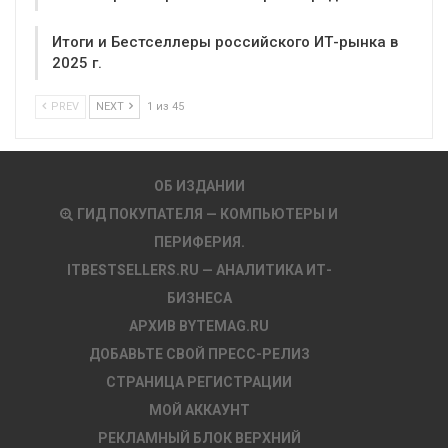
Итоги и Бестселлеры российского ИТ-рынка в
2025 г.
PREV
NEXT
1 из 45
ОБ ИЗДАНИИ
ГИД ПОКУПАТЕЛЯ — КОМПЬЮТЕРЫ И
ПЕРИФЕРИЯ.
ITBESTSELLERS.RU — АНАЛИТИКА ИТ-
БИЗНЕСА
АРХИВ BYTEMAG.RU
ДОБАВЬТЕ СВОЙ ПРЕСС-РЕЛИЗ
СТРАНИЦА РЕГИСТРАЦИИ
МОЙ АККАУНТ
РЕКЛАМНЫЙ БЛОК ВЕРХНИЙ