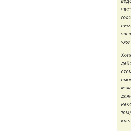
вед
час
госс
ним
язы
уже 
Хот
дей
схе
смя
моме
даж
нек
тем)
кред