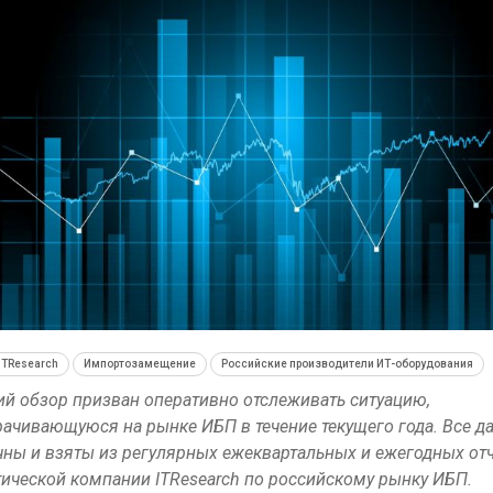
Краткий статистич
сборник от…
ИБП
Подкосят ли глобальн
российский рынок
ITResearch
Импортозамещение
Российские производители ИТ-оборудования
й обзор призван оперативно отслеживать ситуацию,
ачивающуюся на рынке ИБП в течение текущего года. Все д
ны и взяты из регулярных ежеквартальных и ежегодных от
ической компании ITResearch по российскому рынку ИБП.