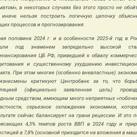
атом», в некоторых случаях без этого просто не обой
 иначе нельзя построить логичную цепочку объясн
ущих процессов и прогнозирования.
рая половина 2024 г. и в особенности 2025-й год в Ро
шли под знаменем запредельно высокой ста
инансирования ЦБ РФ, приведшей к обвалу коммерчес
дитования и существенному ухудшению инвестицион
мата. При этом многие (особенно вневластные) эконом
изнесмены критикуют Центробанк за то, что борь
ляцией (официально заявленная цель) провод
одным средством, имеющим много неприятных «побочек»
астности, серьезное охлаждение экономики, котор
льтате сейчас балансирует на грани рецессии. И это 
рясающих 4,3% темпов роста ВВП в 2024 году и прир
стиций в 7,8% (основной приходится на вложения в ма