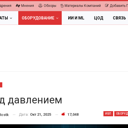
дрения
Мнения
Обзоры
Материалы Компаний
Добавить 
ЛАТЫ
ОБОРУДОВАНИЕ
ИИ И ML
ЦОД
СВЯЗЬ
Ы
д давлением
ОБЛАКА
ИБП
ОБОРУ
Дата:
Окт 21, 2025
17,048
cstk
Цифровая экономика