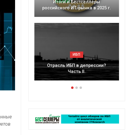
еский
Итоги и Бестселлеры
российского ИТ-рынка в 2025 г.
ИБП
ые угрозы
Отрасль ИБП в депрессии?
 ИБП?
Часть II.
анные
четов