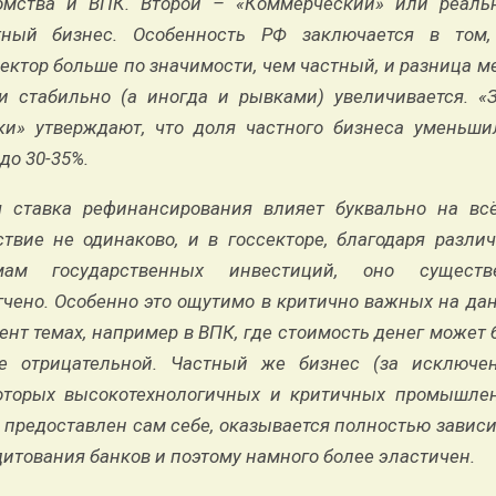
омства и ВПК. Второй – «Коммерческий» или реаль
тный бизнес. Особенность РФ заключается в том,
ектор больше по значимости, чем частный, и разница 
и стабильно (а иногда и рывками) увеличивается. «
ки» утверждают, что доля частного бизнеса уменьши
до 30-35%.
я ставка рефинансирования влияет буквально на всё
ствие не одинаково, и в госсекторе, благодаря разли
мам государственных инвестиций, оно существ
гчено. Особенно это ощутимо в критично важных на да
нт темах, например в ВПК, где стоимость денег может
е отрицательной. Частный же бизнес (за исключе
оторых высокотехнологичных и критичных промышле
 предоставлен сам себе, оказывается полностью завис
итования банков и поэтому намного более эластичен.