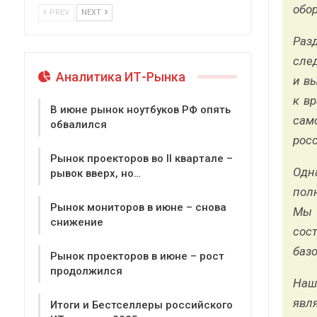
обо
PREV
NEXT
Раз
сле
Аналитика ИТ-Рынка
и в
к в
В июне рынок ноутбуков РФ опять
сам
обвалился
рос
Рынок проекторов во II квартале –
Одн
рывок вверх, но…
пол
Рынок мониторов в июне – снова
Мы 
снижение
сос
базо
Рынок проекторов в июне – рост
продолжился
Наш
явл
Итоги и Бестселлеры российского