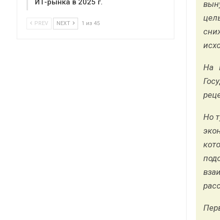
ИТ-рынка в 2025 г.
вын
цел
PREV
NEXT
1 из 45
сни
исхо
На 
Гос
реце
Но 
эко
кот
под
вза
рас
Пер