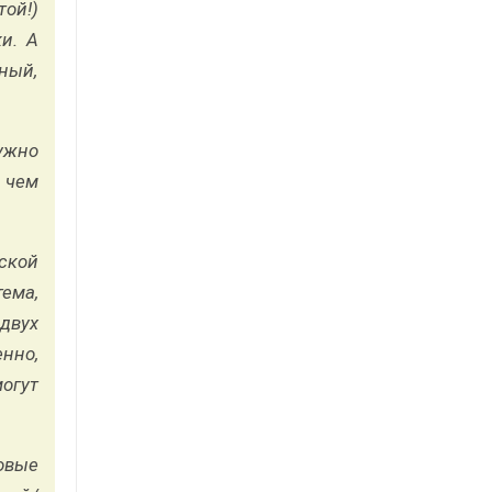
ой!)
и. А
ный,
ужно
 чем
ской
ема,
двух
нно,
огут
овые