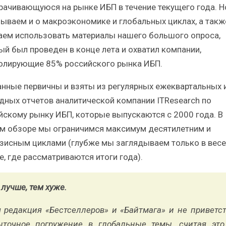
рачивающуюся на рынке ИБП в течение текущего года. 
бываем и о макроэкономике и глобальных циклах, а такж
аем использовать материалы нашего большого опроса,
ый был проведен в конце лета и охватил компании,
олирующие 85% российского рынка ИБП.
анные первичны и взяты из регулярных ежеквартальных 
дных отчетов аналитической компании ITResearch по
йскому рынку ИБП, которые выпускаются с 2000 года. В
м обзоре мы ограничимся максимум десятилетним и
зисным циклами (глубже мы заглядываем только в вес
е, где рассматриваются итоги года).
лучше, тем хуже.
я редакция «Бестселлеров» и «Байтмага» и не приветст
ыточное погружение в глобальные темы, считая это