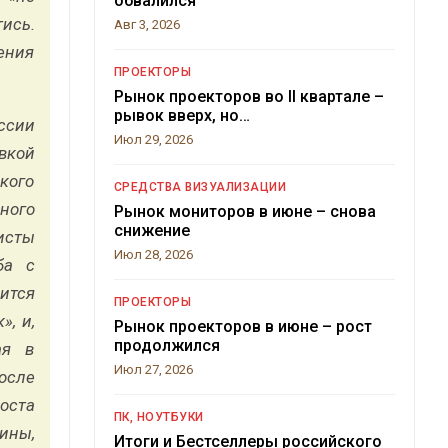
обвалился
тись.
Авг 3, 2026
ения
ПРОЕКТОРЫ
Рынок проекторов во II квартале –
рывок вверх, но…
ссии
Июл 29, 2026
вкой
кого
СРЕДСТВА ВИЗУАЛИЗАЦИИ
ного
Рынок мониторов в июне – снова
снижение
исты
Июл 28, 2026
ба с
ится
ПРОЕКТОРЫ
, и,
Рынок проекторов в июне – рост
продолжился
ая в
Июл 27, 2026
после
оста
ПК, НОУТБУКИ
шины,
Итоги и Бестселлеры российского