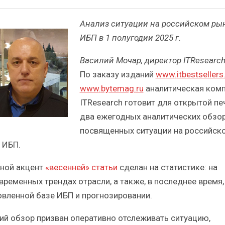
Анализ ситуации на российском ры
ИБП в 1 полугодии 2025 г.
Василий Мочар, директор ITResearc
По заказу изданий
www
.
itbestsellers
www
.
bytemag
.
ru
аналитическая ком
ITResearch готовит для открытой пе
два ежегодных аналитических обзор
посвященных ситуации на российск
 ИБП.
ной акцент
«весенней» статьи
сделан на статистике: на
временных трендах отрасли, а также, в последнее время,
овленной базе ИБП и прогнозировании.
ий обзор призван оперативно отслеживать ситуацию,