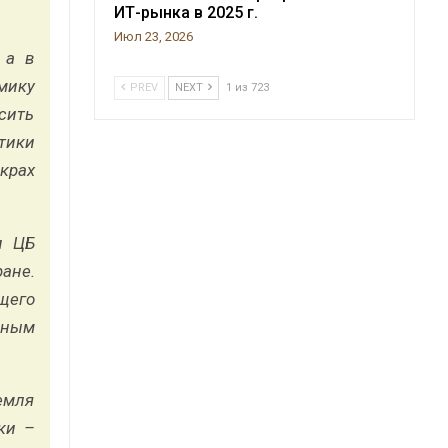
ИТ-рынка в 2025 г.
Июл 23, 2026
 а в
мику
PREV
NEXT
1 из 723
сить
тики
крах
и ЦБ
ане.
щего
нным
емля
ки –