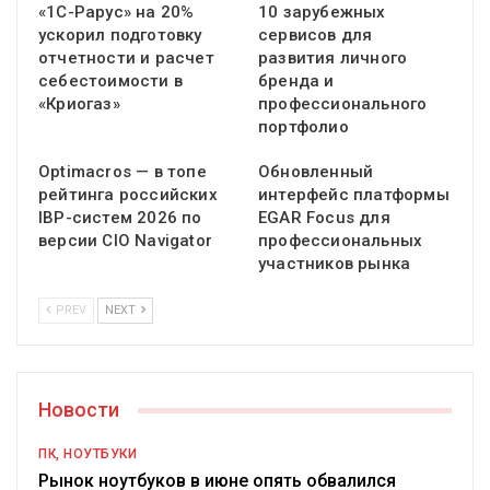
«1С-Рарус» на 20%
10 зарубежных
ускорил подготовку
сервисов для
отчетности и расчет
развития личного
себестоимости в
бренда и
«Криогаз»
профессионального
портфолио
Optimacros — в топе
Обновленный
рейтинга российских
интерфейс платформы
IBP-систем 2026 по
EGAR Focus для
версии CIO Navigator
профессиональных
участников рынка
PREV
NEXT
Новости
ПК, НОУТБУКИ
Рынок ноутбуков в июне опять обвалился