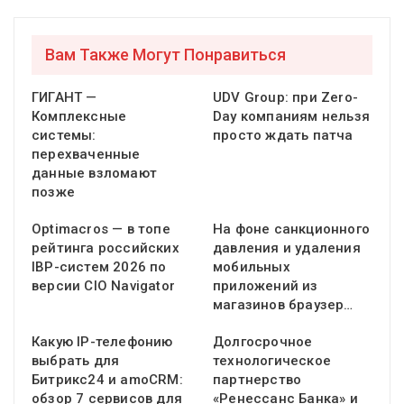
Вам Также Могут Понравиться
ГИГАНТ —
UDV Group: при Zero-
Комплексные
Day компаниям нельзя
системы:
просто ждать патча
перехваченные
данные взломают
позже
Optimacros — в топе
На фоне санкционного
рейтинга российских
давления и удаления
IBP-систем 2026 по
мобильных
версии CIO Navigator
приложений из
магазинов браузер…
Какую IP-телефонию
Долгосрочное
выбрать для
технологическое
Битрикс24 и amoCRM:
партнерство
обзор 7 сервисов для
«Ренессанс Банка» и