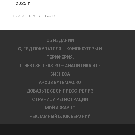
2025 г.
PREV
NEXT
1 из 45
ОБ ИЗДАНИИ
ГИД ПОКУПАТЕЛЯ — КОМПЬЮТЕРЫ И
ПЕРИФЕРИЯ.
ITBESTSELLERS.RU — АНАЛИТИКА ИТ-
БИЗНЕСА
АРХИВ BYTEMAG.RU
ДОБАВЬТЕ СВОЙ ПРЕСС-РЕЛИЗ
СТРАНИЦА РЕГИСТРАЦИИ
МОЙ АККАУНТ
РЕКЛАМНЫЙ БЛОК ВЕРХНИЙ