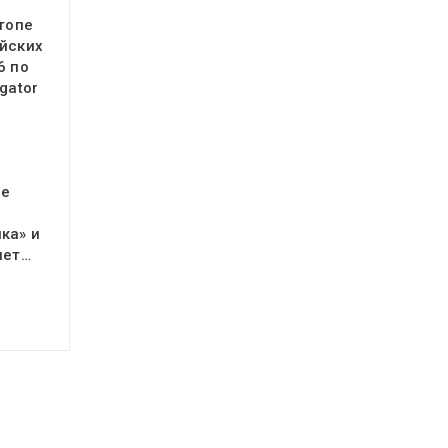
 топе
йских
6 по
gator
ое
ка» и
яет…