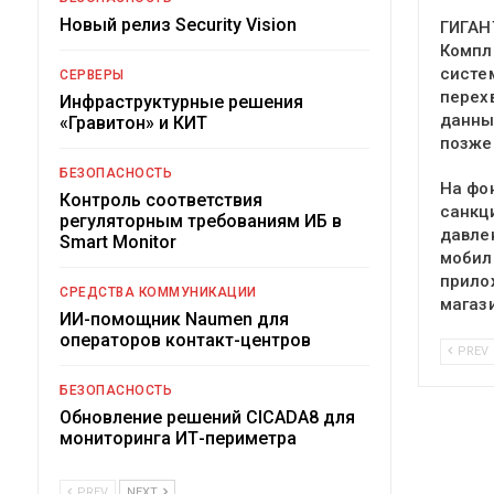
Новый релиз Security Vision
ГИГАН
Компл
систе
СЕРВЕРЫ
перех
Инфраструктурные решения
данны
«Гравитон» и КИТ
позже
БЕЗОПАСНОСТЬ
На фо
Контроль соответствия
санкц
регуляторным требованиям ИБ в
давле
Smart Monitor
мобил
прило
СРЕДСТВА КОММУНИКАЦИИ
магаз
ИИ-помощник Naumen для
операторов контакт-центров
PREV
БЕЗОПАСНОСТЬ
Обновление решений CICADA8 для
мониторинга ИТ-периметра
PREV
NEXT