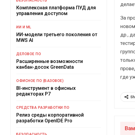
БЕЗОПАСНОСТЬ
делае
Комплексная платформа ПУД для
управления доступом
За пр
новом 
ИИ И ML
др., 
ИИ-модели третьего поколения от
MWS AI
тести
групп
ДЕЛОВОЕ ПО
тольк
Расширенные возможности
канбан-досок GreenData
прове
где у
ОФИСНОЕ ПО (БАЗОВОЕ)
BI-инструмент в офисных
редакторах Р7
Sh
СРЕДСТВА РАЗРАБОТКИ ПО
Релиз среды корпоративной
разработки OpenIDE Pro
Вам
БЕЗОПАСНОСТЬ