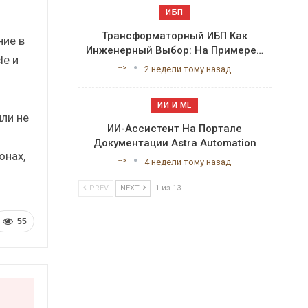
ИБП
Трансформаторный ИБП Как
ние в
Инженерный Выбор: На Примере…
le и
-->
2 недели тому назад
ИИ И ML
ли не
ИИ-Ассистент На Портале
Документации Astra Automation
онах,
-->
4 недели тому назад
PREV
NEXT
1 из 13
55