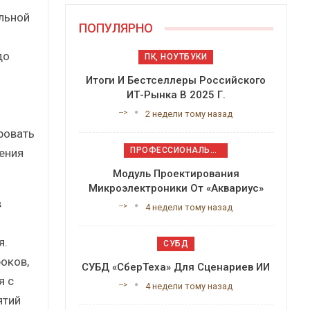
льной
ПОПУЛЯРНО
до
ПК, НОУТБУКИ
Итоги И Бестселлеры Российского
ИТ-Рынка В 2025 Г.
-->
2 недели тому назад
ровать
ПРОФЕССИОНАЛЬНОЕ ПРИКЛАДНОЕ ПО
ения
Модуль Проектирования
Микроэлектроники От «Аквариус»
в
-->
4 недели тому назад
я.
СУБД
оков,
СУБД «СберТеха» Для Сценариев ИИ
я с
-->
4 недели тому назад
ятий