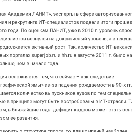
Итоги и Бестселлеры
Отрасль ИБП в 
российского ИТ-рынка в 2025 г.
Анализ российско
вая Академия ЛАНИТ», эксперты в сфере авторизованно
ния и рекрутинга ИТ-специалистов подвели итоги проше
ого года. По оценкам ЛАНИТ, уже в 2010 г. уровень спрос
ециалистов вернулся на докризисный уровень, а в текущ
продолжается активный рост. Так, количество ИТ-ваканси
ИБП
ИБП
ых порталах superjob.ru и hh.ru в августе 2011 г. было н
ольше, чем в начале года.
Отрасль ИБП в депрессии?
Самый успешн
Часть II.
рынка 
ция осложняется тем, что сейчас – как следствие
графической ямы» из-за падения рождаемости в 90-х гг.
щается количество выпускников вузов по тем специальн
ые в принципе могут быть востребованы в ИТ-отрасли. 
ом, в ближайшие годы дефицит кадров может стать ос
зом ее развития.
говорить о структуре спроса, то для компаний наиболее