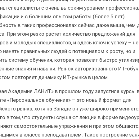
ны специалисты с очень высоким уровнем профессиона
фикации и с большим опытом работы (более 5 лет).
бность в таких профессионалах сейчас даже выше, чем 
са. При этом резко растет количество предложений для
ров и молодых специалистов, и здесь ключ к успеху – не
о нанять правильных людей с потенциалом к росту, но и
ить систему обучения, которая позволит быстро утилизи
енные знания и навыки. Рынок авторизованного ИТ-обуч
огом повторяет динамику ИТ-рынка в целом.
вая Академия ЛАНИТ» в прошлом году запустила курсы 
те «Персональное обучение» – это новый формат для
йского рынка, хотя на Западе он уже широко применяетс
его в том, что студенты слушают лекции в форме видеоур
няют самостоятельные упражнения и при этом общаютс
ящимся в классе преподавателем. Такое построение зан