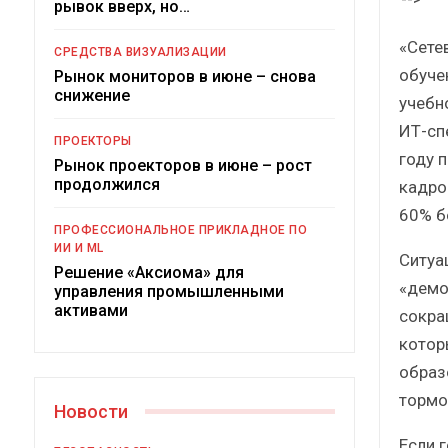
рывок вверх, но…
Краткий статистический
сборник от…
«Сете
СРЕДСТВА ВИЗУАЛИЗАЦИИ
обуче
Рынок мониторов в июне – снова
снижение
учебн
ИТ-сп
ПРОЕКТОРЫ
году 
Рынок проекторов в июне – рост
ИБП
продолжился
кадров
60% б
Подкосят ли глобальные угрозы
ПРОФЕССИОНАЛЬНОЕ ПРИКЛАДНОЕ ПО
российский рынок ИБП?
ИИ И ML
Ситуа
Решение «Аксиома» для
«демо
управления промышленными
активами
сокра
котор
образ
тормо
Новости
Если 