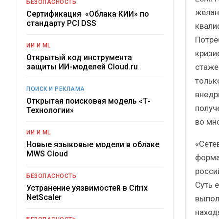
БЕЗОПАСНОСТЬ
желан
Сертификация «Облака КИИ» по
стандарту PCI DSS
квали
Потре
ИИ И ML
кризи
Открытый код инструмента
стаже
защиты ИИ-моделей Cloud.ru
тольк
ПОИСК И РЕКЛАМА
внедр
Открытая поисковая модель «Т-
получ
Технологии»
во мн
ИИ И ML
«Сете
Новые языковые модели в облаке
MWS Cloud
форма
росси
БЕЗОПАСНОСТЬ
Суть 
Устранение уязвимостей в Citrix
NetScaler
выпол
наход