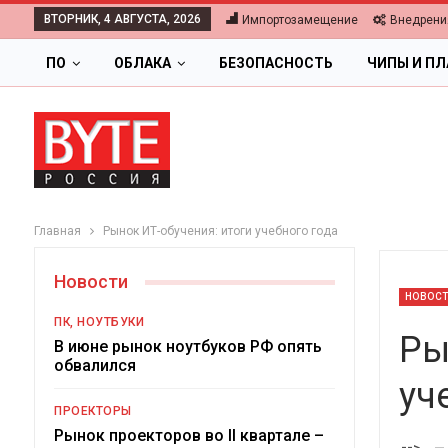
ВТОРНИК, 4 АВГУСТА, 2026
Импортозамещение
Внедрени
ПО
ОБЛАКА
БЕЗОПАСНОСТЬ
ЧИПЫ И П
Главная
Рынок ИТ-обучения: итоги учебного года
Новости
НОВОС
ПК, НОУТБУКИ
Ры
В июне рынок ноутбуков РФ опять
обвалился
уч
ОБЛАКА
ПРОЕКТОРЫ
Цифровая экономика 2026.
Рынок проекторов во II квартале –
-->