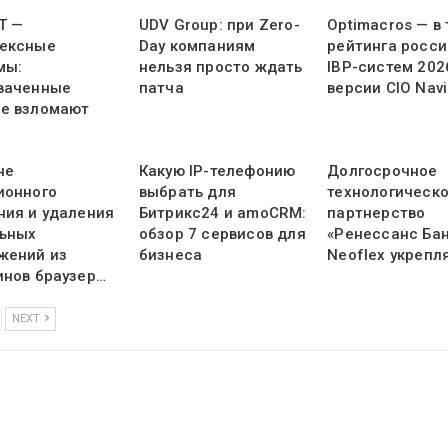
Т —
UDV Group: при Zero-
Optimacros — в
ексные
Day компаниям
рейтинга росси
мы:
нельзя просто ждать
IBP-систем 202
ваченные
патча
версии CIO Navi
е взломают
не
Какую IP-телефонию
Долгосрочное
ионного
выбрать для
технологическ
ния и удаления
Битрикс24 и amoCRM:
партнерство
ьных
обзор 7 сервисов для
«Ренессанс Бан
жений из
бизнеса
Neoflex укрепл
инов браузер…
NEXT