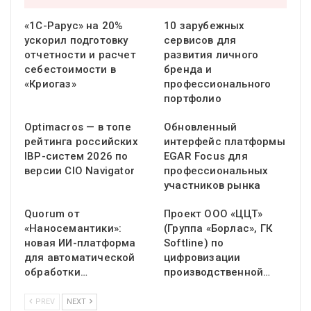
«1С-Рарус» на 20%
10 зарубежных
ускорил подготовку
сервисов для
отчетности и расчет
развития личного
себестоимости в
бренда и
«Криогаз»
профессионального
портфолио
Optimacros — в топе
Обновленный
рейтинга российских
интерфейс платформы
IBP-систем 2026 по
EGAR Focus для
версии CIO Navigator
профессиональных
участников рынка
Quorum от
Проект ООО «ЦЦТ»
«Наносемантики»:
(Группа «Борлас», ГК
новая ИИ-платформа
Softline) по
для автоматической
цифровизации
обработки…
производственной…
PREV
NEXT