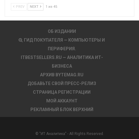
PREV
NEXT
1 из 45
ОБ ИЗДАНИИ
ГИД ПОКУПАТЕЛЯ — КОМПЬЮТЕРЫ И
ПЕРИФЕРИЯ.
ITBESTSELLERS.RU — АНАЛИТИКА ИТ-
БИЗНЕСА
АРХИВ BYTEMAG.RU
ДОБАВЬТЕ СВОЙ ПРЕСС-РЕЛИЗ
СТРАНИЦА РЕГИСТРАЦИИ
МОЙ АККАУНТ
РЕКЛАМНЫЙ БЛОК ВЕРХНИЙ
© "ИТ Аналитика" - All Rights Reserved.