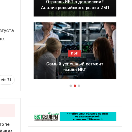
Отрасль ИБП в депрессии?
Краткий статист
нализ российского рынка ИБП
сборник от
вгуста
с.
ИБП
ИБП
Самый успешный сегмент
Подкосят ли глобаль
рынка ИБП
российский рыно
71
 топе
йских