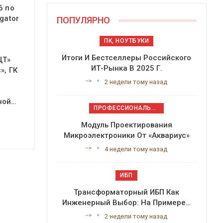
6 по
gator
ПОПУЛЯРНО
ПК, НОУТБУКИ
Итоги И Бестселлеры Российского
ЦТ»
ИТ-Рынка В 2025 Г.
», ГК
-->
2 недели тому назад
ной…
ПРОФЕССИОНАЛЬНОЕ ПРИКЛАДНОЕ ПО
Модуль Проектирования
Микроэлектроники От «Аквариус»
-->
4 недели тому назад
ИБП
Трансформаторный ИБП Как
Инженерный Выбор: На Примере…
-->
2 недели тому назад