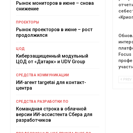
Рынок мониторов в июне – снова
отчет
снижение
себес
«Крио
ПРОЕКТОРЫ
Рынок проекторов в июне – рост
продолжился
Обнов
интер
платф
ЦОД
Focus
Киберзащищенный модульный
профе
ЦОД от «Датарк» и UDV Group
участ
СРЕДСТВА КОММУНИКАЦИИ
PREV
ИИ-агент targetai для контакт-
центра
СРЕДСТВА РАЗРАБОТКИ ПО
Командная строка в облачной
версии ИИ-ассистента Сбера для
разработчиков