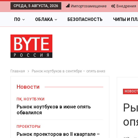
СРЕДА, 5 АВГУСТА, 2026
Импортозамещение
Внедрения
ПО
ОБЛАКА
БЕЗОПАСНОСТЬ
ЧИПЫ И П
Главная
Рынок ноутбуков в сентябре – опять вниз
Новости
НОВОС
ПК, НОУТБУКИ
Ры
Рынок ноутбуков в июне опять
обвалился
оп
ОБЛАКА
ПРОЕКТОРЫ
Цифровая экономика 
Рынок проекторов во II квартале –
-->