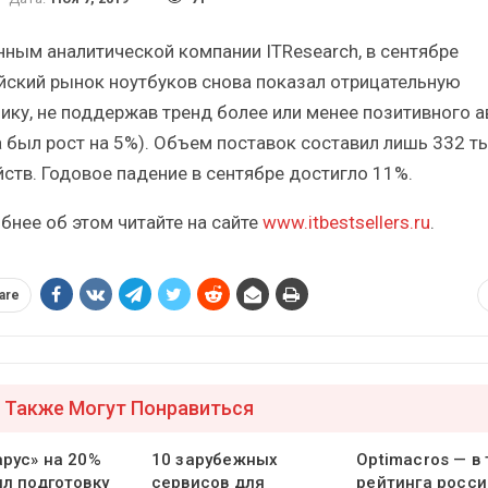
ский
Итоги и Бестселлеры
российского ИТ-рынка в 2025 г.
А
нным аналитической компании ITResearch, в сентябре
йский рынок ноутбуков снова показал отрицательную
ику, не поддержав тренд более или менее позитивного а
а был рост на 5%). Объем поставок составил лишь 332 ты
йств. Годовое падение в сентябре достигло 11%.
ИБП
бнее об этом читайте на сайте
www.itbestsellers.ru
.
е угрозы
Отрасль ИБП в депрессии?
ИБП?
Часть II.
are
 Также Могут Понравиться
арус» на 20%
10 зарубежных
Optimacros — в
ил подготовку
сервисов для
рейтинга росси