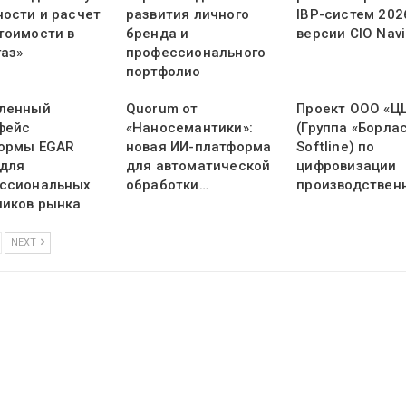
ности и расчет
развития личного
IBP-систем 202
тоимости в
бренда и
версии CIO Navi
газ»
профессионального
портфолио
ленный
Quorum от
Проект ООО «Ц
фейс
«Наносемантики»:
(Группа «Борлас
ормы EGAR
новая ИИ-платформа
Softline) по
 для
для автоматической
цифровизации
ссиональных
обработки…
производствен
ников рынка
NEXT