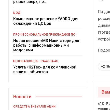
рывок вверх, но…
Краткий статистиче
сборник от…
По да
ЦОД
росси
Комплексное решение YADRO для
охлаждения ЦОДов
динам
(тогд
ПРОФЕССИОНАЛЬНОЕ ПРИКЛАДНОЕ ПО
устро
Новая версия «MS Навигатор» для
ИБП
работы с информационными
Подро
моделями
Подкосят ли глобальны
российский рынок 
БЕЗОПАСНОСТЬ
PAAS/IAAS
Sh
Услуга «К2Тех» для комплексной
защиты объектов
Вам
Новости
«1С-Р
СРЕДСТВА ВИЗУАЛИЗАЦИИ
ускор