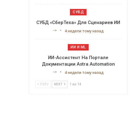
СУБД
СУБД «СберТеха» Для Сценариев ИИ
-->
4 недели тому назад
ИИ И ML
ИИ-Ассистент На Портале
Документации Astra Automation
-->
4 недели тому назад
PREV
NEXT
1 из 14