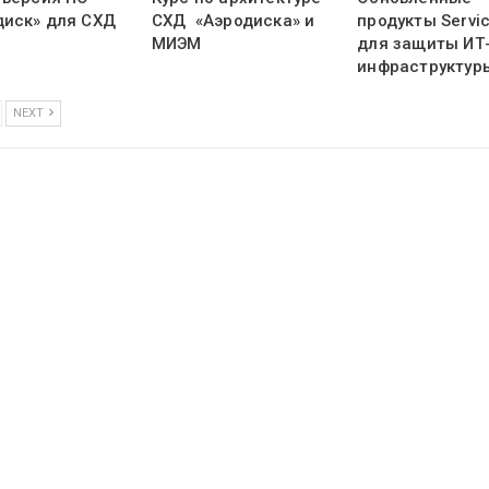
диск» для СХД
СХД «Аэродиска» и
продукты Servi
МИЭМ
для защиты ИТ
инфраструктур
NEXT