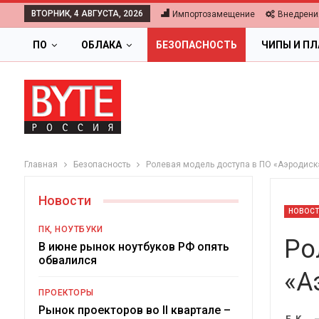
ВТОРНИК, 4 АВГУСТА, 2026
Импортозамещение
Внедрени
ПО
ОБЛАКА
БЕЗОПАСНОСТЬ
ЧИПЫ И П
Главная
Безопасность
Ролевая модель доступа в ПО «Аэродиск
Новости
НОВОС
ПК, НОУТБУКИ
Ро
В июне рынок ноутбуков РФ опять
обвалился
«А
ОБЛАКА
ПРОЕКТОРЫ
Цифровая экономика 202
Рынок проекторов во II квартале –
E. K.