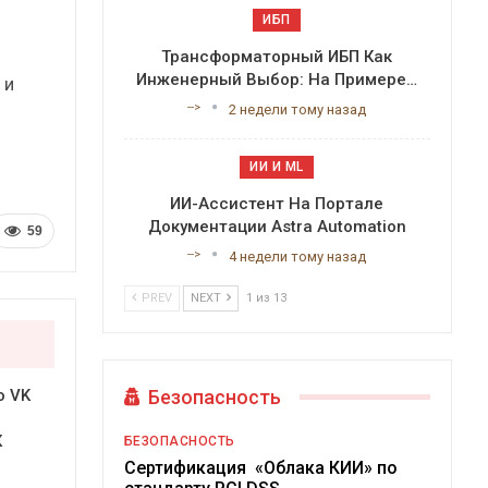
ИБП
Трансформаторный ИБП Как
Инженерный Выбор: На Примере…
 и
-->
2 недели тому назад
ИИ И ML
ИИ-Ассистент На Портале
Документации Astra Automation
59
-->
4 недели тому назад
PREV
NEXT
1 из 13
Безопасность
о VK
К
БЕЗОПАСНОСТЬ
Сертификация «Облака КИИ» по