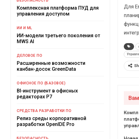
БЕЗОПАСНОСТЬ
Для E
Комплексная платформа ПУД для
управления доступом
плани
функц
ИИ И ML
интегр
ИИ-модели третьего поколения от
MWS AI
Управле
ДЕЛОВОЕ ПО
Расширенные возможности
Sh
канбан-досок GreenData
ОФИСНОЕ ПО (БАЗОВОЕ)
BI-инструмент в офисных
редакторах Р7
Вам
СРЕДСТВА РАЗРАБОТКИ ПО
Компл
Релиз среды корпоративной
платф
разработки OpenIDE Pro
управ
Новая
БЕЗОПАСНОСТЬ