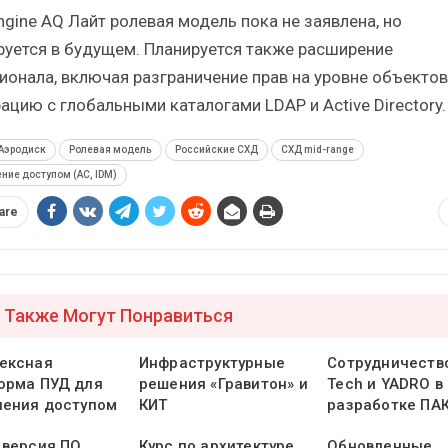
ngine AQ Лайт ролевая модель пока не заявлена, но
руется в будущем. Планируется также расширение
ионала, включая разграничение прав на уровне объектов
ацию с глобальными каталогами LDAP и Active Directory.
Аэродиск
Ролевая модель
Российские СХД
СХД mid-range
ние доступом (AC, IDM)
are
 Также Могут Понравиться
ексная
Инфраструктурные
Сотрудничеств
орма ПУД для
решения «Гравитон» и
Tech и YADRO в
ления доступом
КИТ
разработке ПА
 версия ПО
Курс по архитектуре
Обновленные