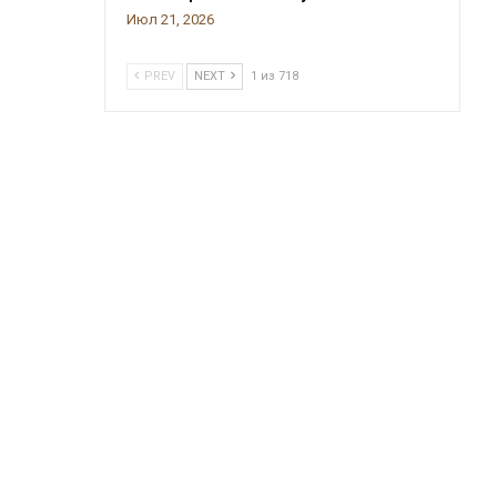
Июл 21, 2026
PREV
NEXT
1 из 718