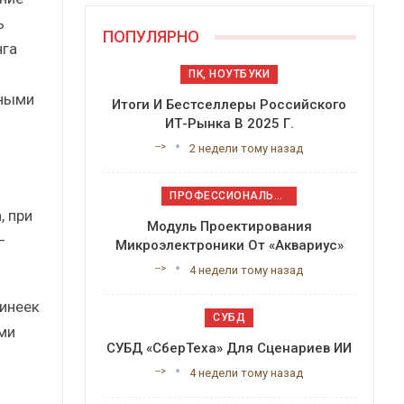
ь
ПОПУЛЯРНО
нга
ПК, НОУТБУКИ
нными
Итоги И Бестселлеры Российского
ИТ-Рынка В 2025 Г.
-->
2 недели тому назад
ПРОФЕССИОНАЛЬНОЕ ПРИКЛАДНОЕ ПО
 при
Модуль Проектирования
–
Микроэлектроники От «Аквариус»
-->
4 недели тому назад
линеек
СУБД
ми
СУБД «СберТеха» Для Сценариев ИИ
-->
4 недели тому назад