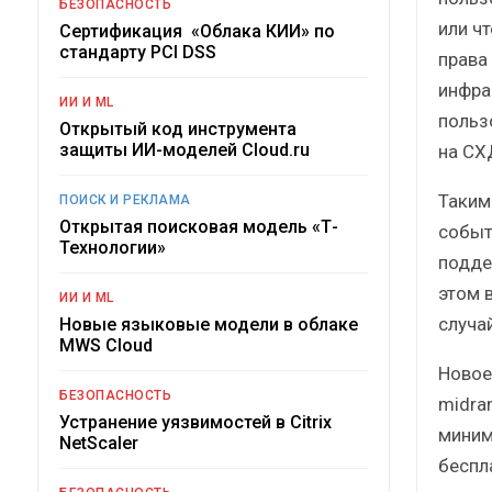
БЕЗОПАСНОСТЬ
или ч
Сертификация «Облака КИИ» по
стандарту PCI DSS
права
инфра
ИИ И ML
польз
Открытый код инструмента
защиты ИИ-моделей Cloud.ru
на СХ
Таким
ПОИСК И РЕКЛАМА
Открытая поисковая модель «Т-
событ
Технологии»
подде
этом 
ИИ И ML
случа
Новые языковые модели в облаке
MWS Cloud
Новое
БЕЗОПАСНОСТЬ
midra
Устранение уязвимостей в Citrix
миним
NetScaler
беспл