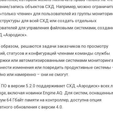
тение/запись объектов СХД. Например, можно ограничит
 «только чтение» для пользователей из группы монитори
структуры для всей СХД или создать отдельных
ователей для управления файловыми системами, созда
Д «Аэродиск».
 образом, решаются задачи заказчиков по просмотру
ий, статусов и конфигураций членами команды службы
ржки или автоматизированными системами мониторинга,
внести изменения или повредить продуктивные системы 
йно или намеренно – они не смогут.
 ПО в версии 5.2.0 поддерживает СХД «Аэродиск» всех 
nge, включая новинки Engine AQ. Для систем, оснащенны
ум 64 Гбайт памяти на контроллер, доступна опция
атного обновления с версии 4.0.