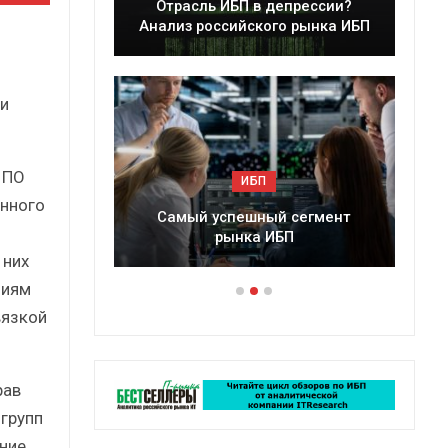
расль ИБП в депрессии?
Краткий статистиче
из российского рынка ИБП
сборник от…
и
 ПО
ИБП
ИБП
анного
мый успешный сегмент
Подкосят ли глобальные
рынка ИБП
российский рынок И
 них
ниям
вязкой
рав
 групп
ние