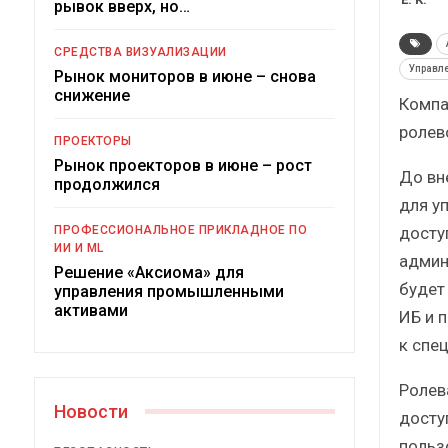
рывок вверх, но…
Краткий статистически
сборник от…
СРЕДСТВА ВИЗУАЛИЗАЦИИ
Управле
Рынок мониторов в июне – снова
снижение
Компа
ролев
ПРОЕКТОРЫ
Рынок проекторов в июне – рост
До вн
ИБП
продолжился
для у
Подкосят ли глобальные уг
досту
ПРОФЕССИОНАЛЬНОЕ ПРИКЛАДНОЕ ПО
российский рынок ИБП
ИИ И ML
админ
Решение «Аксиома» для
будет
управления промышленными
активами
ИБ и 
к спец
Ролев
Новости
досту
польз