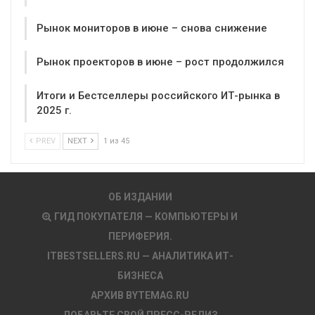
Рынок мониторов в июне – снова снижение
Рынок проекторов в июне – рост продолжился
Итоги и Бестселлеры российского ИТ-рынка в
2025 г.
PREV
NEXT
1 из 45
ОБ ИЗДАНИИ
ГИД ПОКУПАТЕЛЯ — КОМПЬЮТЕРЫ И
ПЕРИФЕРИЯ.
ITBESTSELLERS.RU — АНАЛИТИКА ИТ-
БИЗНЕСА
АРХИВ BYTEMAG.RU
ДОБАВЬТЕ СВОЙ ПРЕСС-РЕЛИЗ