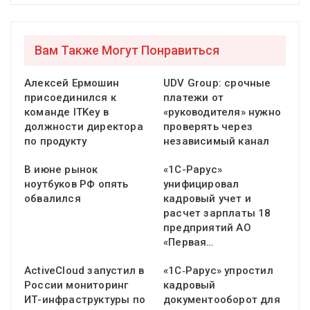
Вам Также Могут Понравиться
Алексей Ермошин
UDV Group: срочные
присоединился к
платежи от
команде ITKey в
«руководителя» нужно
должности директора
проверять через
по продукту
независимый канал
В июне рынок
«1С-Рарус»
ноутбуков РФ опять
унифицировал
обвалился
кадровый учет и
расчет зарплаты 18
предприятий АО
«Первая…
ActiveCloud запустил в
«1С‑Рарус» упростил
России мониторинг
кадровый
ИТ-инфраструктуры по
документооборот для