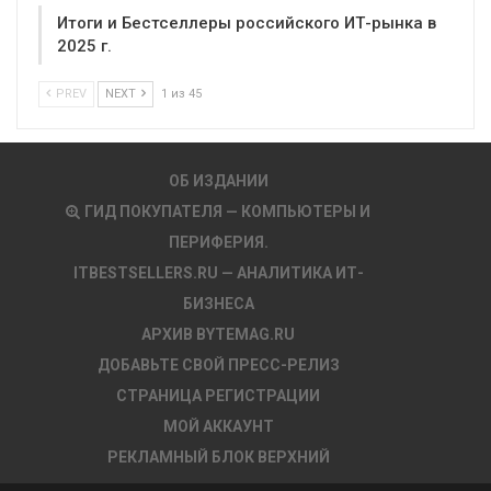
Итоги и Бестселлеры российского ИТ-рынка в
2025 г.
PREV
NEXT
1 из 45
ОБ ИЗДАНИИ
ГИД ПОКУПАТЕЛЯ — КОМПЬЮТЕРЫ И
ПЕРИФЕРИЯ.
ITBESTSELLERS.RU — АНАЛИТИКА ИТ-
БИЗНЕСА
АРХИВ BYTEMAG.RU
ДОБАВЬТЕ СВОЙ ПРЕСС-РЕЛИЗ
СТРАНИЦА РЕГИСТРАЦИИ
МОЙ АККАУНТ
РЕКЛАМНЫЙ БЛОК ВЕРХНИЙ