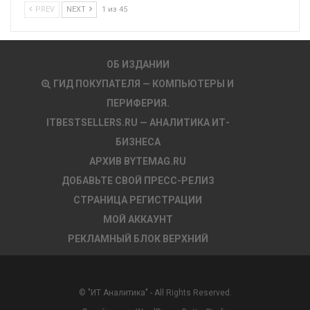
PREV
NEXT
1 из 45
ОБ ИЗДАНИИ
ГИД ПОКУПАТЕЛЯ — КОМПЬЮТЕРЫ И
ПЕРИФЕРИЯ.
ITBESTSELLERS.RU — АНАЛИТИКА ИТ-
БИЗНЕСА
АРХИВ BYTEMAG.RU
ДОБАВЬТЕ СВОЙ ПРЕСС-РЕЛИЗ
СТРАНИЦА РЕГИСТРАЦИИ
МОЙ АККАУНТ
РЕКЛАМНЫЙ БЛОК ВЕРХНИЙ
© "ИТ Аналитика" - All Rights Reserved.