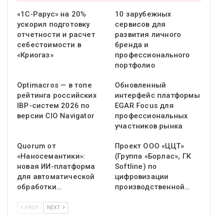
«1С-Рарус» на 20%
10 зарубежных
ускорил подготовку
сервисов для
отчетности и расчет
развития личного
себестоимости в
бренда и
«Криогаз»
профессионального
портфолио
Optimacros — в топе
Обновленный
рейтинга российских
интерфейс платформы
IBP-систем 2026 по
EGAR Focus для
версии CIO Navigator
профессиональных
участников рынка
Quorum от
Проект ООО «ЦЦТ»
«Наносемантики»:
(Группа «Борлас», ГК
новая ИИ-платформа
Softline) по
для автоматической
цифровизации
обработки…
производственной…
PREV
NEXT