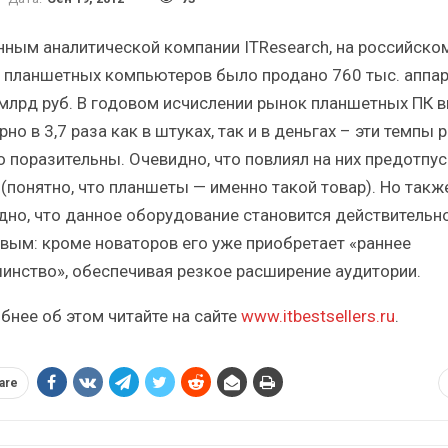
кий
Итоги и Бестселлеры
российского ИТ-рынка в 2025 г.
Ана
нным аналитической компании ITResearch, на российско
 планшетных компьютеров было продано 760 тыс. аппа
 млрд руб. В годовом исчислении рынок планшетных ПК 
но в 3,7 раза как в штуках, так и в деньгах – эти темпы 
о поразительны. Очевидно, что повлиял на них предотпу
ИБП
 (понятно, что планшеты — именно такой товар). Но такж
дно, что данное оборудование становится действительн
угрозы
Отрасль ИБП в депрессии?
П?
Часть II.
вым: кроме новаторов его уже приобретает «раннее
инство», обеспечивая резкое расширение аудитории.
бнее об этом читайте на сайте
www.itbestsellers.ru
.
are