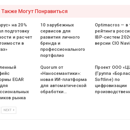
 Также Могут Понравиться
арус» на 20%
10 зарубежных
Optimacros — в
ил подготовку
сервисов для
рейтинга росси
ности и расчет
развития личного
IBP-систем 202
тоимости в
бренда и
версии CIO Navi
газ»
профессионального
портфолио
ленный
Quorum от
Проект ООО «Ц
фейс
«Наносемантики»:
(Группа «Борлас
ормы EGAR
новая ИИ-платформа
Softline) по
 для
для автоматической
цифровизации
ссиональных
обработки…
производствен
ников рынка
NEXT