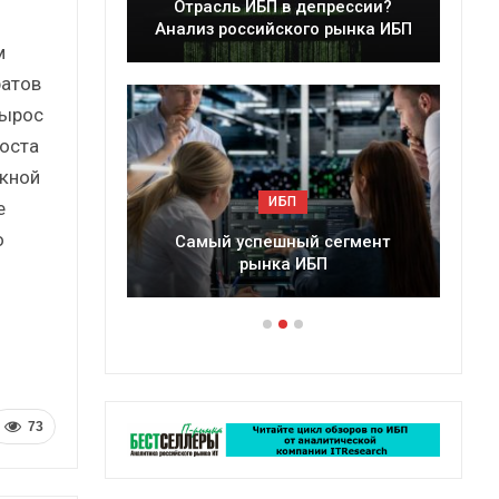
Отрасль ИБП в депрессии?
Краткий статистич
лиз российского рынка ИБП
сборник от…
м
ратов
вырос
роста
скной
ИБП
ИБП
е
о
Самый успешный сегмент
Подкосят ли глобальн
рынка ИБП
российский рынок
73