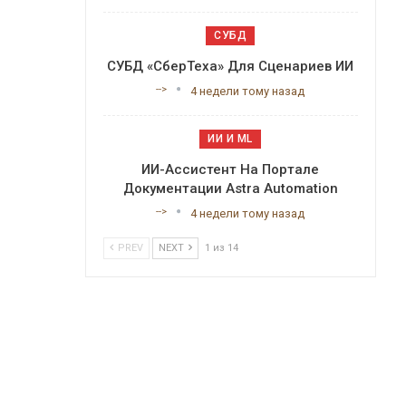
СУБД
СУБД «СберТеха» Для Сценариев ИИ
-->
4 недели тому назад
ИИ И ML
ИИ-Ассистент На Портале
Документации Astra Automation
-->
4 недели тому назад
PREV
NEXT
1 из 14