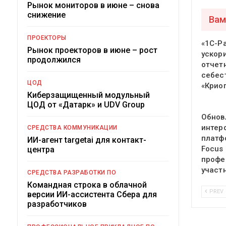
Рынок мониторов в июне – снова
снижение
Вам
ПРОЕКТОРЫ
«1С-Р
Рынок проекторов в июне – рост
ускор
продолжился
отчет
себес
ЦОД
«Крио
Киберзащищенный модульный
ЦОД от «Датарк» и UDV Group
Обнов
интер
СРЕДСТВА КОММУНИКАЦИИ
платф
ИИ-агент targetai для контакт-
Focus
центра
профе
участ
СРЕДСТВА РАЗРАБОТКИ ПО
Командная строка в облачной
PREV
версии ИИ-ассистента Сбера для
разработчиков