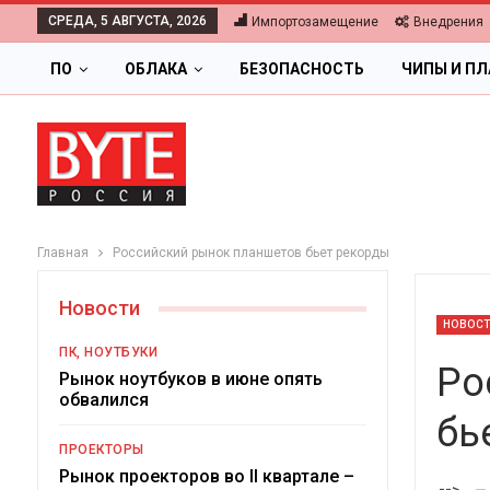
СРЕДА, 5 АВГУСТА, 2026
Импортозамещение
Внедрения
ПО
ОБЛАКА
БЕЗОПАСНОСТЬ
ЧИПЫ И П
Главная
Российский рынок планшетов бьет рекорды
Новости
НОВОС
ПК, НОУТБУКИ
Ро
Рынок ноутбуков в июне опять
обвалился
бь
ОБЛАКА
ПРОЕКТОРЫ
Цифровая экономика 2
Рынок проекторов во II квартале –
-->