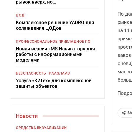
рывок вверх, но…
Краткий статистичес
сборник от…
По да
ЦОД
рынке
Комплексное решение YADRO для
охлаждения ЦОДов
на 11
пример
ПРОФЕССИОНАЛЬНОЕ ПРИКЛАДНОЕ ПО
прост
Новая версия «MS Навигатор» для
ИБП
работы с информационными
завоз
моделями
очеви
Подкосят ли глобальные 
российский рынок ИБ
массо
БЕЗОПАСНОСТЬ
PAAS/IAAS
больш
Услуга «К2Тех» для комплексной
защиты объектов
Подро
Sh
Новости
СРЕДСТВА ВИЗУАЛИЗАЦИИ