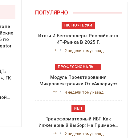
ПОПУЛЯРНО
ПК, НОУТБУКИ
 топе
йских
Итоги И Бестселлеры Российского
6 по
ИТ-Рынка В 2025 Г.
gator
-->
2 недели тому назад
ПРОФЕССИОНАЛЬНОЕ ПРИКЛАДНОЕ ПО
ЦТ»
Модуль Проектирования
», ГК
Микроэлектроники От «Аквариус»
-->
4 недели тому назад
ной…
ИБП
Трансформаторный ИБП Как
Инженерный Выбор: На Примере…
-->
2 недели тому назад