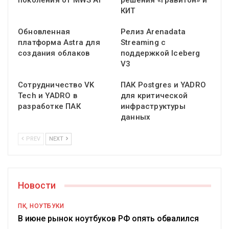
поколения от MWS AI
решения «Гравитон» и
КИТ
Обновленная
Релиз Arenadata
платформа Astra для
Streaming с
создания облаков
поддержкой Iceberg
V3
Сотрудничество VK
ПАК Postgres и YADRO
Tech и YADRO в
для критической
разработке ПАК
инфраструктуры
данных
PREV
NEXT
Новости
ПК, НОУТБУКИ
В июне рынок ноутбуков РФ опять обвалился